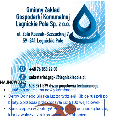
NAJNOWSZE:
Lubińska policja ma nową komendant
Derby Dolnego Śląska już za tydzień! Kibice ruszyli po
bilety. Sprzedaż przekroczyła już 6100 wejściówek
Koniec epoki w Złotoryi! Po 36 latach odchodzą ludzie,
którzy walczyli z rekordowym bezrobociem