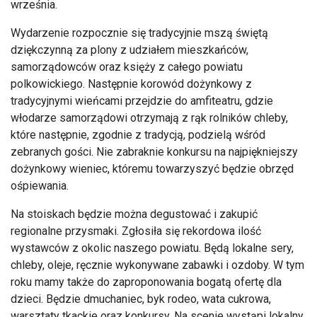
września.
Wydarzenie rozpocznie się tradycyjnie mszą świętą
dziękczynną za plony z udziałem mieszkańców,
samorządowców oraz księży z całego powiatu
polkowickiego. Następnie korowód dożynkowy z
tradycyjnymi wieńcami przejdzie do amfiteatru, gdzie
włodarze samorządowi otrzymają z rąk rolników chleby,
które następnie, zgodnie z tradycją, podzielą wśród
zebranych gości. Nie zabraknie konkursu na najpiękniejszy
dożynkowy wieniec, któremu towarzyszyć będzie obrzęd
ośpiewania.
Na stoiskach będzie można degustować i zakupić
regionalne przysmaki. Zgłosiła się rekordowa ilość
wystawców z okolic naszego powiatu. Będą lokalne sery,
chleby, oleje, ręcznie wykonywane zabawki i ozdoby. W tym
roku mamy także do zaproponowania bogatą ofertę dla
dzieci. Będzie dmuchaniec, byk rodeo, wata cukrowa,
warsztaty tkackie oraz konkursy. Na scenie wystąpi lokalny