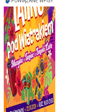
POWIĄZANE WPISY