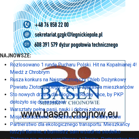
NAJNOWSZE:
Rozlosowano 1 rundę Pucharu Polski. Hit na Kopalnianej 4!
Miedź z Chrobrym
Rusza konkurs na Najsmaczniejszy Chleb Dożynkowy
Powiatu Złotoryjskiego. Starosta zaprasza mieszkańców
Sto nowych drzew dla Głogowa. Radny chce, by PKP
dołożyło się do nasadzeń
Warsztaty pełne pasji, nauki i dobrej zabawy
Misja Zakaczawie - rodzinna zabawa w odkrywców
Partnerstwo dla ekologicznego transportu. Mieszkańcy
ruszyli tłumnie, a burmistrz sam wsiadł na siodełko