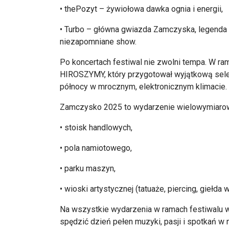
•
thePozyt
–
żywiołowa dawka ognia i energii,
• Turbo – g
ł
ówna gwiazda Zamczyska, legenda p
niezapomniane show.
Po koncertach festiwal nie zwolni tempa. W ram
HIROSZYMY, kt
óry przygotowa
ł wyjątkową sel
p
ó
łnocy w mrocznym, elektronicznym klimacie.
Zamczysko 2025 to wydarzenie wielowymiarowe
• stoisk handlowych,
• pola namiotowego,
• parku maszyn,
• wioski artystycznej (tatua
że, piercing, giełda
w
Na wszystkie wydarzenia w ramach festiwalu w
spędzić dzień pełen muzyki, pasji i spotkań w 