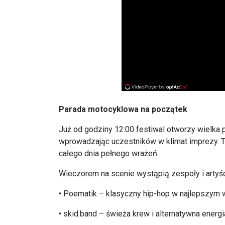
Parada motocyklowa na początek
Już od godziny 12:00 festiwal otworzy wielka 
wprowadzaj
ąc uczestnik
ów w klimat imprezy.
całego dnia pełnego wrażeń.
Wieczorem na scenie wystąpią zespoły i artyśc
•
Poematik
– klasyczny hip-hop w najlepszym 
•
skid.band
–
świeża krew i alternatywna energi