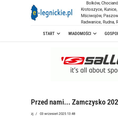
Bolków, Chocianów,
Krotoszyce, Kunice,
Mściwojów, Paszowi
Radwanice, Rudna, R
START
WIADOMOŚCI
GOSPOD
Przed nami... Zamczysko 2025
zj
03 wrzesień 2025 13:48