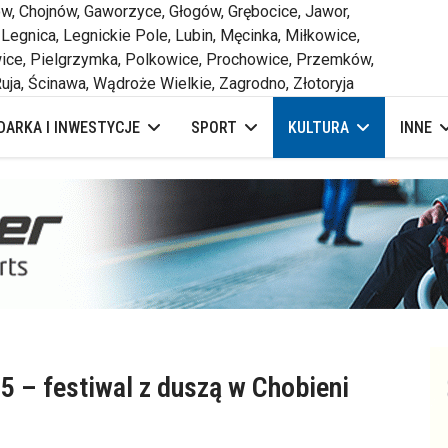
 Chojnów, Gaworzyce, Głogów, Grębocice, Jawor,
 Legnica, Legnickie Pole, Lubin, Męcinka, Miłkowice,
ce, Pielgrzymka, Polkowice, Prochowice, Przemków,
uja, Ścinawa, Wądroże Wielkie, Zagrodno, Złotoryja
ARKA I INWESTYCJE
SPORT
KULTURA
INNE
 – festiwal z duszą w Chobieni