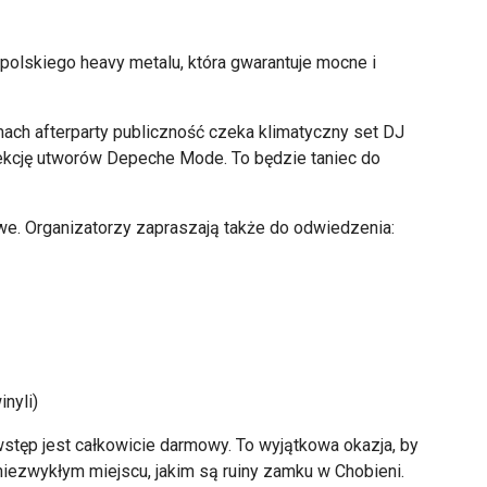
olskiego heavy metalu, która gwarantuje mocne i
ach afterparty publiczno
ść czeka klimatyczny set DJ
ekcję utwor
ów Depeche Mode. To b
ędzie taniec do
. Organizatorzy zapraszają także do odwiedzenia:
inyli
)
stęp jest całkowicie darmowy. To wyjątkowa okazja, by
niezwykłym miejscu, jakim są ruiny zamku w Chobieni.