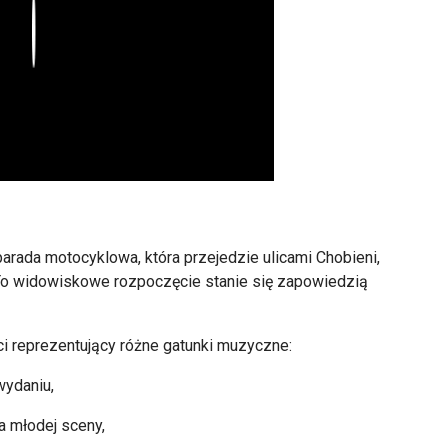
Play
parada motocyklowa, kt
óra przejedzie ulicami Chobieni,
 To widowiskowe rozpocz
ęcie stanie się zapowiedzią
i reprezentujący r
ó
żne gatunki muzyczne:
wydaniu,
a młodej sceny,