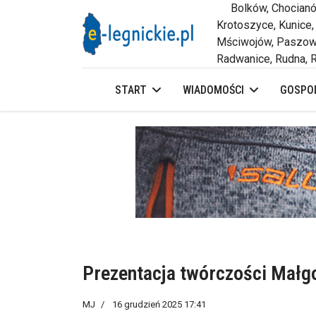
Bolków, Chocianów,
Krotoszyce, Kunice,
Mściwojów, Paszowi
Radwanice, Rudna, R
START
WIADOMOŚCI
GOSPOD
Prezentacja twórczości Małg
MJ
16 grudzień 2025 17:41