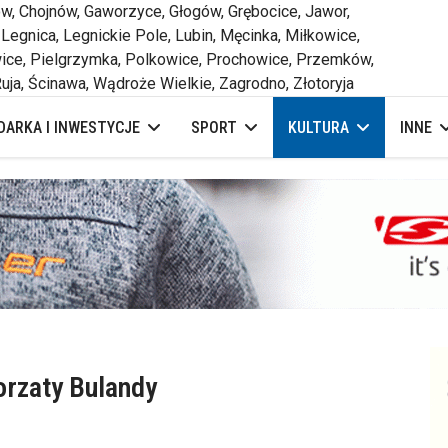
 Chojnów, Gaworzyce, Głogów, Grębocice, Jawor,
 Legnica, Legnickie Pole, Lubin, Męcinka, Miłkowice,
ce, Pielgrzymka, Polkowice, Prochowice, Przemków,
uja, Ścinawa, Wądroże Wielkie, Zagrodno, Złotoryja
ARKA I INWESTYCJE
SPORT
KULTURA
INNE
orzaty Bulandy