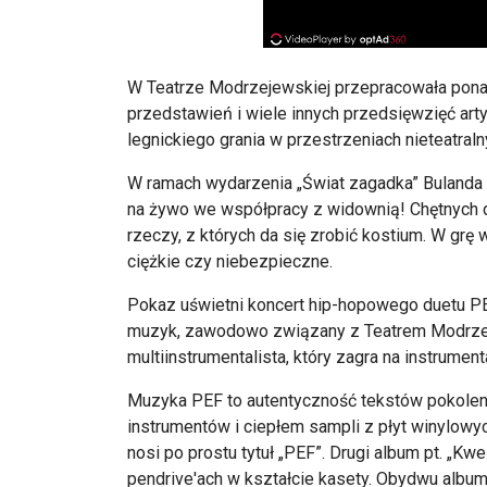
W Teatrze Modrzejewskiej przepracowała ponad
przedstawień i wiele innych przedsięwzięć art
legnickiego grania w przestrzeniach nieteatraln
W ramach wydarzenia „Świat zagadka” Bulanda p
na żywo we współpracy z widownią! Chętnych d
rzeczy, z których da się zrobić kostium. W grę
ciężkie czy niebezpieczne.
Pokaz uświetni koncert hip-hopowego duetu PEF
muzyk, zawodowo związany z Teatrem Modrzej
multiinstrumentalista, który zagra na instrume
Muzyka PEF to autentyczność tekstów pokolen
instrumentów i ciepłem sampli z płyt winylowyc
nosi po prostu tytuł „PEF”. Drugi album pt. „Kw
pendrive'ach w kształcie kasety. Obydwu albu