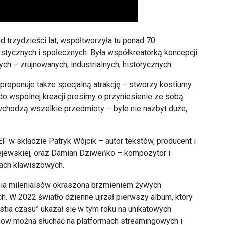
 trzydzieści lat, współtworzyła tu ponad 70
ystycznych i społecznych. Była współkreatorką koncepcji
ych – zrujnowanych, industrialnych, historycznych.
roponuje także specjalną atrakcję – stworzy kostiumy
o wspólnej kreacji prosimy o przyniesienie ze sobą
 wchodzą wszelkie przedmioty – byle nie nazbyt duże,
 w składzie Patryk Wójcik – autor tekstów, producent i
ewskiej, oraz Damian Dziweńko – kompozytor i
ntach klawiszowych.
ia milenialsów okraszona brzmieniem żywych
h. W 2022 światło dzienne ujrzał pierwszy album, który
estia czasu” ukazał się w tym roku na unikatowych
mów można słuchać na platformach streamingowych i