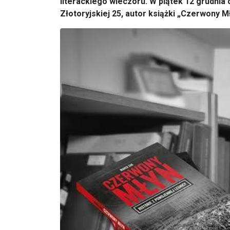
literackiego wieczoru. W piątek 12 grudnia o
Złotoryjskiej 25, autor książki „Czerwony M