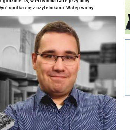
 godzinie 18, w Provincia Cafe przy ulicy
łyn” spotka się z czytelnikami. Wstęp wolny.