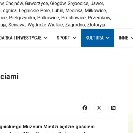
 Chojnów, Gaworzyce, Głogów, Grębocice, Jawor,
 Legnica, Legnickie Pole, Lubin, Męcinka, Miłkowice,
ce, Pielgrzymka, Polkowice, Prochowice, Przemków,
uja, Ścinawa, Wądroże Wielkie, Zagrodno, Złotoryja
ARKA I INWESTYCJE
SPORT
KULTURA
INNE
ściami
legnickiego Muzeum Miedzi będzie gościem