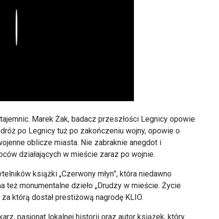
Play
 tajemnic. Marek Żak, badacz przeszłości Legnicy opowie
odróż po Legnicy tuż po zakończeniu wojny, opowie o
wojenne oblicze miasta. Nie zabraknie anegdot i
pców działających w mieście zaraz po wojnie.
telników książki „Czerwony młyn”, która niedawno
a też monumentalne dzieło „Drudzy w mieście. Życie
za którą dostał prestiżową nagrodę KLIO.
arz, pasjonat lokalnej historii oraz autor książek, który