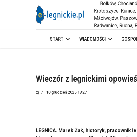
Bolków, Chocianów,
Krotoszyce, Kunice,
Mściwojów, Paszowi
Radwanice, Rudna, R
START
WIADOMOŚCI
GOSPOD
Wieczór z legnickimi opowie
zj
10 grudzień 2025 18:27
LEGNICA. Marek Żak, historyk, pracownik 