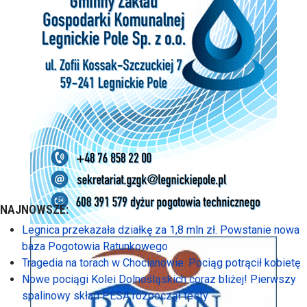
NAJNOWSZE:
Legnica przekazała działkę za 1,8 mln zł. Powstanie nowa
baza Pogotowia Ratunkowego
Tragedia na torach w Chocianowie. Pociąg potrącił kobietę
Nowe pociągi Kolei Dolnośląskich coraz bliżej! Pierwszy
spalinowy skład PESA rozpoczął testy