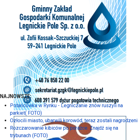
NAJNOWSZE:
Potańcówka w Rynku - Legniczanie znów ruszyli na
parkiet( FOTO)
Ozłocili miasto, ubarwili korowód, teraz zostali nagrodzeni
Rozczarowanie kibiców po porażce. Znajdź się na
trybunach (FOTO)