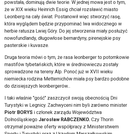
powstała, dominują dwie teorie. W jednej mowa jest o tym,
że w XIX wieku Heinrich Essig chciał rozsławić miasto
Leonberg na cały świat. Postanowił więc stworzyć rasę,
która wyglądem będzie przypominać lwa widocznego w
herbie ratusza Lwiej Góry. Do jej stworzenia miały posłużyć
nowofundlandy, długowłose bernardyny, pirenejskie psy
pasterskie i kuvasze.
Druga teoria mówi o tym, że rasa leonberger to potomkowie
mastifów tybetańskich, które w średniowieczu zostały
sprowadzone na tereny Alp. Ponoć już w XVII wieku
niemiecka rodzina Metternichów miała psy bardzo podobne
do dzisiejszych leonbergerów...
I taki właśnie "gość" zaszczycił swoją obecnością Dni
Turystyki w Legnicy. Zachwyceni nim byli zarówno minister
Piotr BORYS
i członek zarządu Województwa
Dolnośląskiego
Jarosław RABCZENKO.
Czy Thorin
otrzymał poważne oferty współpracy z Ministerstwem
Sportu i Turystyki oraz z Urzędem Marszałkowskim