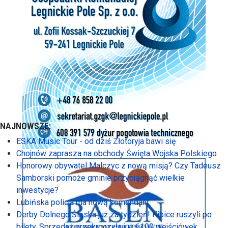
NAJNOWSZE:
ESKA Music Tour - od dziś Złotoryja bawi się
Chojnów zaprasza na obchody Święta Wojska Polskiego
Honorowy obywatel Malczyc z nową misją? Czy Tadeusz
Samborski pomoże gminie przyciągnąć wielkie
inwestycje?
Lubińska policja ma nową komendant
Derby Dolnego Śląska już za tydzień! Kibice ruszyli po
bilety. Sprzedaż przekroczyła już 6100 wejściówek