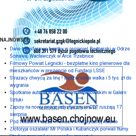
NAJNOWSZE:
Dwie transferowe bomby w regionie! Bednarski w Odrze
Ścinawa, Wacławczyk w Arce Trzebnice
Filmowy Powiat Legnicki - bezpłatne kino plenerowe dla
mieszkańców w prezencie od Fundacji LSSE
Strażacy chwycą za linę ! Będzie ostra walka i 5 tys. zł do
wygrania
Spotkanie autorskie z Albertem Wrotnowskim w Galerii
Sztuki
Zapisy na nowy sezon artystyczny w CDT ruszają 17
sierpnia
Pod Niebem Paryża - Koncert w Muzycznej Altanie
Złotoryja oszalała! Mr Polska i Kubańczyk porwali tłumy.