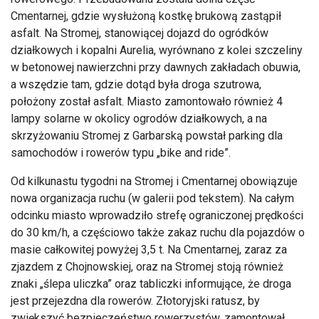
Cmentarnej, gdzie wysłużoną kostkę brukową zastąpił
asfalt. Na Stromej, stanowiącej dojazd do ogródków
działkowych i kopalni Aurelia, wyrównano z kolei szczeliny
w betonowej nawierzchni przy dawnych zakładach obuwia,
a wszędzie tam, gdzie dotąd była droga szutrowa,
położony został asfalt. Miasto zamontowało również 4
lampy solarne w okolicy ogrodów działkowych, a na
skrzyżowaniu Stromej z Garbarską powstał parking dla
samochodów i rowerów typu „bike and ride”.
Od kilkunastu tygodni na Stromej i Cmentarnej obowiązuje
nowa organizacja ruchu (w galerii pod tekstem). Na całym
odcinku miasto wprowadziło strefę ograniczonej prędkości
do 30 km/h, a częściowo także zakaz ruchu dla pojazdów o
masie całkowitej powyżej 3,5 t. Na Cmentarnej, zaraz za
zjazdem z Chojnowskiej, oraz na Stromej stoją również
znaki „ślepa uliczka” oraz tabliczki informujące, że droga
jest przejezdna dla rowerów. Złotoryjski ratusz, by
zwiększyć bezpieczeństwo rowerzystów, zamontował