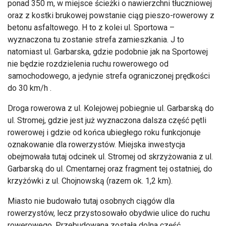
ponad 350 m, w miejsce ścieżki o nawierzchni tłuczniowej
oraz z kostki brukowej powstanie ciąg pieszo-rowerowy z
betonu asfaltowego. H to z kolei ul. Sportowa –
wyznaczona tu zostanie strefa zamieszkania. J to
natomiast ul. Garbarska, gdzie podobnie jak na Sportowej
nie będzie rozdzielenia ruchu rowerowego od
samochodowego, a jedynie strefa ograniczonej prędkości
do 30 km/h .
Droga rowerowa z ul. Kolejowej pobiegnie ul. Garbarską do
ul. Stromej, gdzie jest już wyznaczona dalsza część pętli
rowerowej i gdzie od końca ubiegłego roku funkcjonuje
oznakowanie dla rowerzystów. Miejska inwestycja
obejmowała tutaj odcinek ul. Stromej od skrzyżowania z ul.
Garbarską do ul. Cmentarnej oraz fragment tej ostatniej, do
krzyżówki z ul. Chojnowską (razem ok. 1,2 km).
Miasto nie budowało tutaj osobnych ciągów dla
rowerzystów, lecz przystosowało obydwie ulice do ruchu
rowerowego. Przebudowana została dolna część