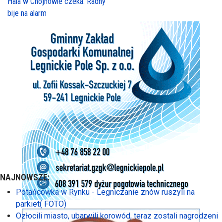
Hala w Chojnowie czeka. Radny
bije na alarm
NAJNOWSZE:
Potańcówka w Rynku - Legniczanie znów ruszyli na
parkiet( FOTO)
Ozłocili miasto, ubarwili korowód, teraz zostali nagrodzeni