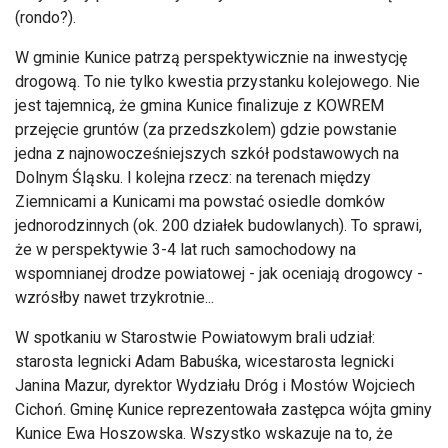
(rondo?).
W gminie Kunice patrzą perspektywicznie na inwestycję
drogową. To nie tylko kwestia przystanku kolejowego. Nie
jest tajemnicą, że gmina Kunice finalizuje z KOWREM
przejęcie gruntów (za przedszkolem) gdzie powstanie
jedna z najnowocześniejszych szkół podstawowych na
Dolnym Śląsku. I kolejna rzecz: na terenach między
Ziemnicami a Kunicami ma powstać osiedle domków
jednorodzinnych (ok. 200 działek budowlanych). To sprawi,
że w perspektywie 3-4 lat ruch samochodowy na
wspomnianej drodze powiatowej - jak oceniają drogowcy -
wzrósłby nawet trzykrotnie...
W spotkaniu w Starostwie Powiatowym brali udział:
starosta legnicki Adam Babuśka, wicestarosta legnicki
Janina Mazur, dyrektor Wydziału Dróg i Mostów Wojciech
Cichoń. Gminę Kunice reprezentowała zastępca wójta gminy
Kunice Ewa Hoszowska. Wszystko wskazuje na to, że