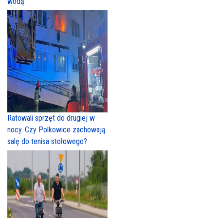
wodą
Ratowali sprzęt do drugiej w
nocy. Czy Polkowice zachowają
salę do tenisa stołowego?