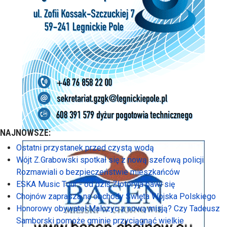
NAJNOWSZE:
Ostatni przystanek przed czystą wodą
Wójt Z.Grabowski spotkał się z nową szefową policji.
Rozmawiali o bezpieczeństwie mieszkańców
ESKA Music Tour - od dziś Złotoryja bawi się
Chojnów zaprasza na obchody Święta Wojska Polskiego
Honorowy obywatel Malczyc z nową misją? Czy Tadeusz
Samborski pomoże gminie przyciągnąć wielkie