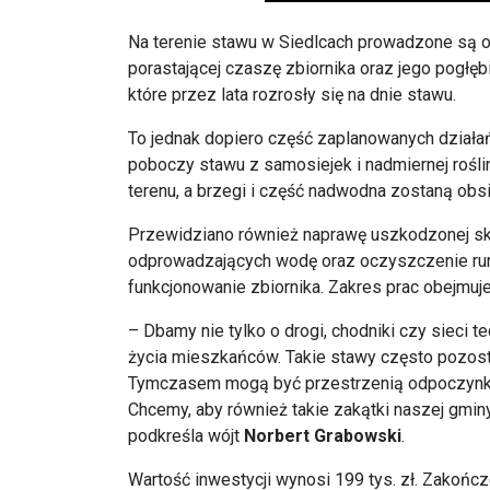
Na terenie stawu w Siedlcach prowadzone są o
porastającej czaszę zbiornika oraz jego pogłę
które przez lata rozrosły się na dnie stawu.
To jednak dopiero część zaplanowanych działa
poboczy stawu z samosiejek i nadmiernej rośli
terenu, a brzegi i część nadwodna zostaną obs
Przewidziano również naprawę uszkodzonej sk
odprowadzających wodę oraz oczyszczenie ru
funkcjonowanie zbiornika. Zakres prac obejmu
– Dbamy nie tylko o drogi, chodniki czy sieci t
życia mieszkańców. Takie stawy często pozost
Tymczasem mogą być przestrzenią odpoczynku, 
Chcemy, aby również takie zakątki naszej gmin
podkreśla wójt
Norbert Grabowski
.
Wartość inwestycji wynosi 199 tys. zł. Zakończ