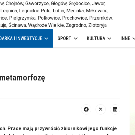
 Chojnów, Gaworzyce, Głogów, Grębocice, Jawor,
 Legnica, Legnickie Pole, Lubin, Męcinka, Miłkowice,
ce, Pielgrzymka, Polkowice, Prochowice, Przemków,
uja, Ścinawa, Wądroże Wielkie, Zagrodno, Złotoryja
ARKA I INWESTYCJE
SPORT
KULTURA
INNE
i metamorfozę
h. Prace mają przywrócić zbiornikowi jego funkcje