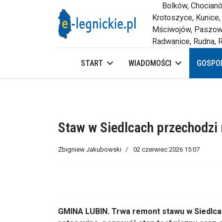
Bolków, Chocianów,
Krotoszyce, Kunice,
Mściwojów, Paszowi
Radwanice, Rudna, R
START
WIADOMOŚCI
GOSPOD
Staw w Siedlcach przechodz
Zbigniew Jakubowski
02 czerwiec 2026 15:07
GMINA LUBIN. Trwa remont stawu w Siedlcac