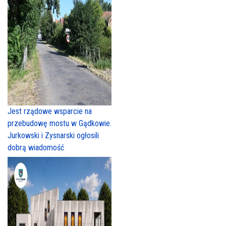
Jest rządowe wsparcie na
przebudowę mostu w Gądkowie.
Jurkowski i Zysnarski ogłosili
dobrą wiadomość