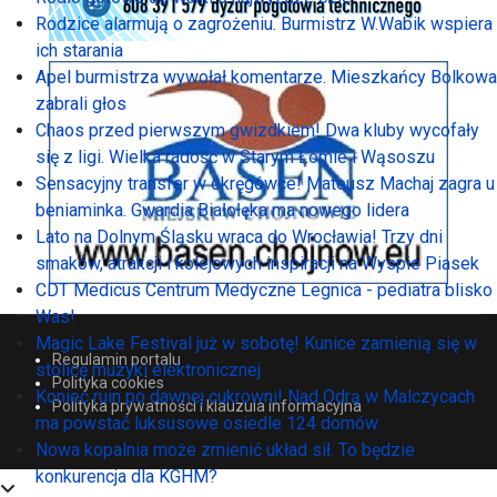
Rodzice alarmują o zagrożeniu. Burmistrz W.Wabik wspiera
ich starania
Apel burmistrza wywołał komentarze. Mieszkańcy Bolkowa
zabrali głos
Chaos przed pierwszym gwizdkiem! Dwa kluby wycofały
się z ligi. Wielka radość w Starym Łomie i Wąsoszu
Sensacyjny transfer w okręgówce! Mateusz Machaj zagra u
beniaminka. Gwardia Białołęka ma nowego lidera
Lato na Dolnym Śląsku wraca do Wrocławia! Trzy dni
smaków, atrakcji i kolejowych inspiracji na Wyspie Piasek
CDT Medicus Centrum Medyczne Legnica - pediatra blisko
Was!
Magic Lake Festival już w sobotę! Kunice zamienią się w
Regulamin portalu
stolicę muzyki elektronicznej
Polityka cookies
Koniec ruin po dawnej cukrowni! Nad Odrą w Malczycach
Polityka prywatności i klauzula informacyjna
ma powstać luksusowe osiedle 124 domów
Nowa kopalnia może zmienić układ sił. To będzie
konkurencja dla KGHM?