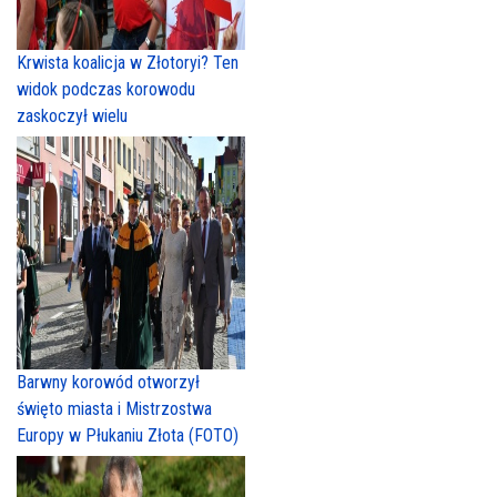
Krwista koalicja w Złotoryi? Ten
widok podczas korowodu
zaskoczył wielu
Barwny korowód otworzył
święto miasta i Mistrzostwa
Europy w Płukaniu Złota (FOTO)