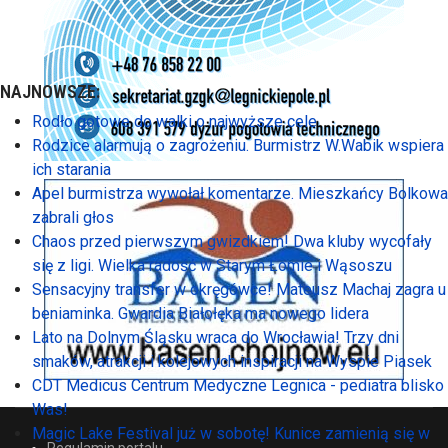
NAJNOWSZE:
Rodło gotowe do walki o najwyższe cele
Rodzice alarmują o zagrożeniu. Burmistrz W.Wabik wspiera
ich starania
Apel burmistrza wywołał komentarze. Mieszkańcy Bolkowa
zabrali głos
Chaos przed pierwszym gwizdkiem! Dwa kluby wycofały
się z ligi. Wielka radość w Starym Łomie i Wąsoszu
Sensacyjny transfer w okręgówce! Mateusz Machaj zagra u
beniaminka. Gwardia Białołęka ma nowego lidera
Lato na Dolnym Śląsku wraca do Wrocławia! Trzy dni
smaków, atrakcji i kolejowych inspiracji na Wyspie Piasek
CDT Medicus Centrum Medyczne Legnica - pediatra blisko
Was!
Magic Lake Festival już w sobotę! Kunice zamienią się w
Regulamin portalu