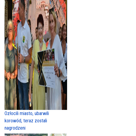
Ozłocili miasto, ubarwili
korowód, teraz zostali
nagrodzeni