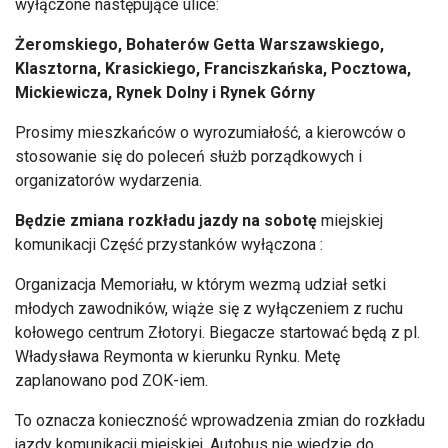
wyłączone następujące ulice:
Ż
eromskiego, Bohaterów Getta Warszawskiego,
Klasztorna, Krasickiego, Franciszka
ńska,
Pocztowa,
Mickiewicza, Rynek Dolny i Rynek Górny
Prosimy mieszka
ńc
ów o wyrozumia
łość, a kierowc
ów o
stosowanie si
ę do poleceń służb porządkowych i
organizator
ów wydarzenia.
B
ędzie zmiana rozkładu jazdy na sobotę
miejskiej
komunikacji Część przystank
ów wy
łączona :
Organizacja Memoriału, w kt
órym wezm
ą udział setki
młodych zawodnik
ów, wi
ąże się z wyłączeniem z ruchu
kołowego centrum Złotoryi. Biegacze startować będą z pl.
Władysława Reymonta w kierunku Rynku. Metę
zaplanowano pod ZOK-
iem
.
To oznacza konieczność wprowadzenia zmian do rozkładu
jazdy komunikacji miejskiej. Autobus nie wjedzie do