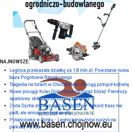
NAJNOWSZE:
Legnica przekazała działkę za 1,8 mln zł. Powstanie nowa
baza Pogotowia Ratunkowego
Tragedia na torach w Chocianowie. Pociąg potrącił kobietę
Nowe pociągi Kolei Dolnośląskich coraz bliżej! Pierwszy
spalinowy skład PESA rozpoczął testy
Złota Dycha znów rozgrzała Złotoryję! Rekord trasy nie
padł, ale emocji nie brakowało
Potańcówka w Rynku - Legniczanie znów ruszyli na
parkiet( FOTO)