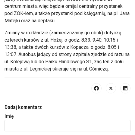
centrum miasta, więc będzie omijał centralny przystanek
pod ZOK-
iem
, a także przystanki pod księgarnią, na pl. Jana
Matejki oraz na deptaku.
Zmiany w rozkładzie (zamieszczamy go obok) dotyczą
czterech kurs
ów z ul. Ho
żej: o
godz
. 8:33, 9:40, 10:15 i
13:38, a także dw
óch kursów z Kopacza: o
godz
. 8:05 i
13:07. Autobus jad
ący od strony szpitala zjedzie od razu na
ul. Kolejową lub do Parku Handlowego S1, zaś ten z dołu
miasta z ul. Legnickiej skieruje się na ul. G
órnicz
ą.
Dodaj komentarz
Imię