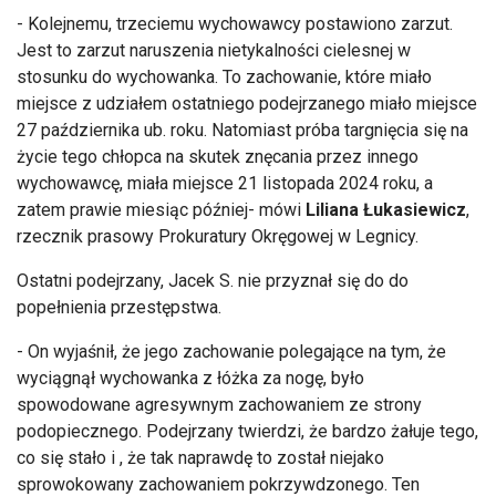
- Kolejnemu, trzeciemu wychowawcy postawiono zarzut.
Jest to zarzut naruszenia nietykalności cielesnej w
stosunku do wychowanka. To zachowanie, kt
óre mia
ło
miejsce z udziałem ostatniego podejrzanego miało miejsce
27 października
ub
. roku. Natomiast pr
óba targni
ęcia się na
życie tego chłopca na skutek znęcania przez innego
wychowawcę, miała miejsce 21 listopada 2024 roku, a
zatem prawie miesiąc p
ó
źniej- m
ówi
Liliana
Łukasiewicz
,
rzecznik prasowy Prokuratury Okręgowej w Legnicy.
Ostatni podejrzany, Jacek S. nie przyznał się do
do
popełnienia przestępstwa.
- On wyjaśnił, że jego zachowanie polegające na tym, że
wyciągnął wychowanka z ł
ó
żka za nogę, było
spowodowane agresywnym zachowaniem ze strony
podopiecznego. Podejrzany twierdzi, że bardzo żałuje tego,
co się stało i , że tak naprawdę to został niejako
sprowokowany zachowaniem pokrzywdzonego. Ten