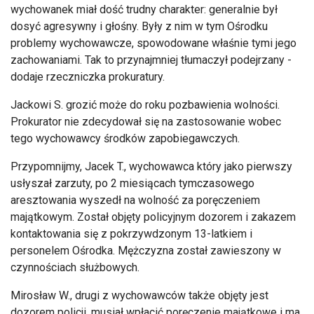
wychowanek miał dość trudny charakter: generalnie był
dosyć agresywny i głośny. Były z nim w tym Ośrodku
problemy wychowawcze, spowodowane właśnie tymi jego
zachowaniami
. Tak to przynajmniej tłumaczył podejrzany -
dodaje rzeczniczka prokuratury.
Jackowi S. grozić może do roku pozbawienia wolności.
Prokurator nie zdecydował się na zastosowanie wobec
tego wychowawcy środk
ów zapobiegawczych.
Przypomnijmy, Jacek T., wychowawca który jako pierwszy
us
łyszał zarzuty, po 2 miesiącach tymczasowego
aresztowania wyszedł na wolność za poręczeniem
majątkowym. Został objęty policyjnym dozorem i zakazem
kontaktowania się z pokrzywdzonym 13-latkiem i
personelem Ośrodka. Mężczyzna został zawieszony w
czynnościach służbowych.
Mirosław W., drugi z wychowawc
ów tak
że objęty jest
dozorem policji, musiał wpłacić poręczenie majątkowe i ma