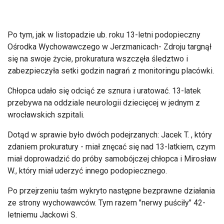
Po tym, jak w listopadzie
ub
. roku 13-letni podopieczny
Ośrodka Wychowawczego w Jerzmanicach- Zdroju targnął
się na swoje życie, prokuratura wszczęła śledztwo i
zabezpieczyła setki godzin nagrań z monitoringu plac
ówki.
Ch
łopca udało się odciąć ze sznura i uratować. 13-latek
przebywa na oddziale neurologii dziecięcej w jednym z
wrocławskich szpitali.
Dotąd w sprawie było dw
óch podejrzanych: Jacek T. , który
zdaniem prokuratury - mia
ł znęcać się nad 13-latkiem, czym
miał doprowadzić do pr
óby samobójczej ch
łopca i Mirosław
W., kt
óry mia
ł uderzyć innego podopiecznego.
Po przejrzeniu taśm wykryto następne bezprawne działania
ze strony wychowawc
ów. Tym razem "nerwy pu
ściły" 42-
letniemu Jackowi S.