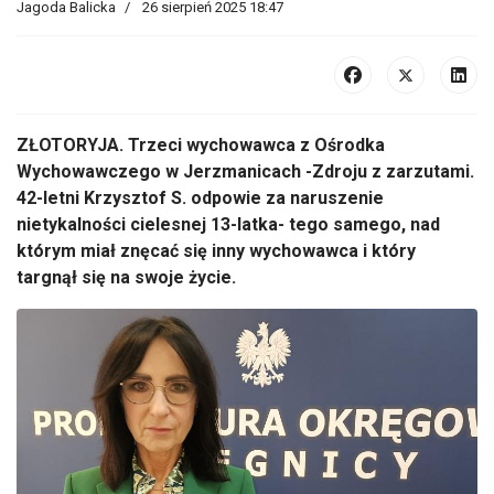
Jagoda Balicka
26 sierpień 2025 18:47
ZŁOTORYJA.
Trzeci wychowawca z O
środka
Wychowawczego w Jerzmanicach -Zdroju z zarzutami.
42-letni Krzysztof S. odpowie za naruszenie
nietykalności cielesnej 13-latka- tego samego, nad
kt
órym mia
ł znęcać się inny wychowawca i kt
óry
targn
ął się na swoje życie.