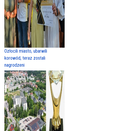
Ozłocili miasto, ubarwili
korowód, teraz zostali
nagrodzeni