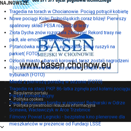
NAJNOWSZE:
Tragedia na torach w Chocianowie. Pociąg potrącił kobietę
Nowe pociągi Kolei Dolnośląskich coraz bliżej! Pierwszy
spalinowy skład PESA rozpoczął testy
Złota Dycha znów rozgrzała Złotoryję! Rekord trasy nie
padł, ale emocji nie brakowało
Potańcówka w Rynku - Legniczanie znów ruszyli na
parkiet( FOTO)
Ozłocili miasto, ubarwili korowód, teraz zostali nagrodzeni
Rozczarowanie kibiców po porażce. Znajdź się na
trybunach (FOTO)
Miedź z pierwszą porażką w sezonie (FOTO)
Tragedia na stacji PKP. 86-latka zginęła pod kołami pociągu.
Regulamin portalu
Paraliż komunikacyjny
Polityka cookies
Dwie transferowe bomby w regionie! Bednarski w Odrze
Polityka prywatności i klauzula informacyjna
Ścinawa, Wacławczyk w Arce Trzebnice
Filmowy Powiat Legnicki - bezpłatne kino plenerowe dla
mieszkańców w prezencie od Fundacji LSSE