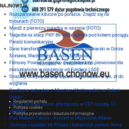
NAJNOWSZE:
Rozczarowanie kibiców po porażce. Znajdź się na
trybunach (FOTO)
Miedź z pierwszą porażką w sezonie (FOTO)
Tragedia na stacji PKP. 86-latka zginęła pod kołami pociągu.
Paraliż komunikacyjny
Dwie transferowe bomby w regionie! Bednarski w Odrze
Ścinawa, Wacławczyk w Arce Trzebnice
Filmowy Powiat Legnicki - bezpłatne kino plenerowe dla
mieszkańców w prezencie od Fundacji LSSE
Strażacy chwycą za linę! Będzie ostra walka i 5 tys. zł do
wygrania
Spotkanie autorskie z Albertem Wrotnowskim w Galerii
Sztuki
Regulamin portalu
Zapisy na nowy sezon artystyczny w CDT ruszają 17
Polityka cookies
sierpnia
Polityka prywatności i klauzula informacyjna
Pod Niebem Paryża - Koncert w Muzycznej Altanie
Złotoryja oszalała! Mr Polska i Kubańczyk porwali tłumy.