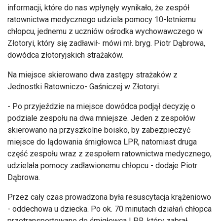
informacji, które do nas wpłynęły wynikało, że zespół
ratownictwa medycznego udziela pomocy 10-letniemu
chłopcu, jednemu z uczniów ośrodka wychowawczego w
Złotoryi, który się zadławił- mówi mł. bryg. Piotr Dąbrowa,
dowódca złotoryjskich strażaków.
Na miejsce skierowano dwa zastępy strażaków z
Jednostki Ratowniczo- Gaśniczej w Złotoryi.
- Po przyjeździe na miejsce dowódca podjął decyzję o
podziale zespołu na dwa mniejsze. Jeden z zespołów
skierowano na przyszkolne boisko, by zabezpieczyć
miejsce do lądowania śmigłowca LPR, natomiast druga
część zespołu wraz z zespołem ratownictwa medycznego,
udzielała pomocy zadławionemu chłopcu - dodaje Piotr
Dąbrowa.
Przez cały czas prowadzona była resuscytacja krążeniowo
- oddechowa u dziecka. Po ok. 70 minutach działań chłopca
przetransportowano do śmigłowca LPR, który zabrał