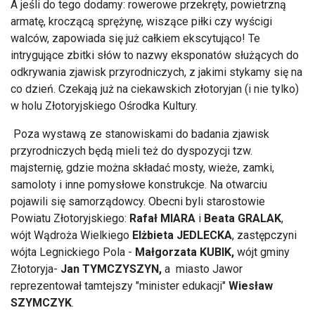
A jeśli do tego dodamy: rowerowe przekręty, powietrzną
armatę, kroczącą sprężynę, wiszące piłki czy wyścigi
walców, zapowiada się już całkiem ekscytująco! Te
intrygujące zbitki słów to nazwy eksponatów służących do
odkrywania zjawisk przyrodniczych, z jakimi stykamy się na
co dzień. Czekają już na ciekawskich złotoryjan (i nie tylko)
w holu Złotoryjskiego Ośrodka Kultury.
Poza wystawą ze stanowiskami do badania zjawisk
przyrodniczych będą mieli też do dyspozycji tzw.
majsternię, gdzie można składać mosty, wieże, zamki,
samoloty i inne pomysłowe konstrukcje. Na otwarciu
pojawili się samorządowcy. Obecni byli starostowie
Powiatu Złotoryjskiego:
Rafał MIARA
i
Beata GRALAK
,
wójt Wądroża Wielkiego
Elżbieta JEDLECKA
, zastępczyni
wójta Legnickiego Pola -
Małgorzata KUBIK,
wójt gminy
Złotoryja-
Jan TYMCZYSZYN,
a miasto Jawor
reprezentował tamtejszy "minister edukacji"
Wiesław
SZYMCZYK
.