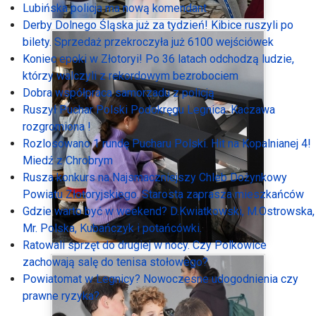
Lubińska policja ma nową komendant
Derby Dolnego Śląska już za tydzień! Kibice ruszyli po
bilety. Sprzedaż przekroczyła już 6100 wejściówek
Koniec epoki w Złotoryi! Po 36 latach odchodzą ludzie,
którzy walczyli z rekordowym bezrobociem
Dobra współpraca samorzadu z policją
Ruszył Puchar Polski Podokręgu Legnica. Kaczawa
rozgromiona !
Rozlosowano 1 rundę Pucharu Polski. Hit na Kopalnianej 4!
Miedź z Chrobrym
Rusza konkurs na Najsmaczniejszy Chleb Dożynkowy
Powiatu Złotoryjskiego. Starosta zaprasza mieszkańców
Gdzie warto być w weekend? D.Kwiatkowski, M.Ostrowska,
Mr. Polska, Kubańczyk i potańcówki.
Ratowali sprzęt do drugiej w nocy. Czy Polkowice
zachowają salę do tenisa stołowego?
Powiatomat w Legnicy? Nowoczesne udogodnienia czy
prawne ryzyka?