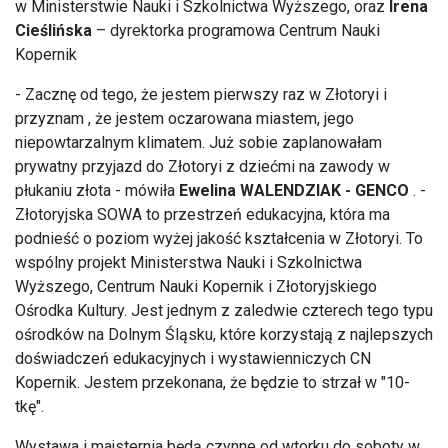
w Ministerstwie Nauki i Szkolnictwa Wyższego, oraz
Irena
Cieślińska
– dyrektorka programowa Centrum Nauki
Kopernik
- Zacznę od tego, że jestem pierwszy raz w Złotoryi i
przyznam , że jestem oczarowana miastem, jego
niepowtarzalnym klimatem. Już sobie zaplanowałam
prywatny przyjazd do Złotoryi z dziećmi na zawody w
płukaniu złota - mówiła
Ewelina WALENDZIAK - GENCO
. -
Złotoryjska SOWA to przestrzeń edukacyjna, która ma
podnieść o poziom wyżej jakość kształcenia w Złotoryi. To
wspólny projekt Ministerstwa Nauki i Szkolnictwa
Wyższego, Centrum Nauki Kopernik i Złotoryjskiego
Ośrodka Kultury. Jest jednym z zaledwie czterech tego typu
ośrodków na Dolnym Śląsku, które korzystają z najlepszych
doświadczeń edukacyjnych i wystawienniczych CN
Kopernik. Jestem przekonana, że będzie to strzał w "10-
tkę".
Wystawa i majsternia będą czynne od wtorku do soboty w