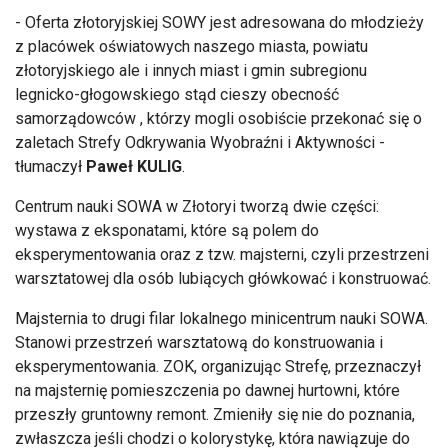
- Oferta złotoryjskiej SOWY jest adresowana do młodzieży
z placówek oświatowych naszego miasta, powiatu
złotoryjskiego ale i innych miast i gmin subregionu
legnicko-głogowskiego stąd cieszy obecność
samorządowców , którzy mogli osobiście przekonać się o
zaletach Strefy Odkrywania Wyobraźni i Aktywności -
tłumaczył
Paweł KULIG
.
Centrum nauki SOWA w Złotoryi tworzą dwie części:
wystawa z eksponatami, które są polem do
eksperymentowania oraz z tzw. majsterni, czyli przestrzeni
warsztatowej dla osób lubiących główkować i konstruować.
Majsternia to drugi filar lokalnego minicentrum nauki SOWA.
Stanowi przestrzeń warsztatową do konstruowania i
eksperymentowania. ZOK, organizując Strefę, przeznaczył
na majsternię pomieszczenia po dawnej hurtowni, które
przeszły gruntowny remont. Zmieniły się nie do poznania,
zwłaszcza jeśli chodzi o kolorystykę, która nawiązuje do