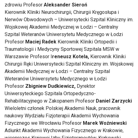
zdrowiu Profesor
Aleksander Sieroń
Kierownik Kliniki Neurochirurgii, Chirurgii Kręgosłupa i
Nerwów Obwodowych – Uniwersytecki Szpital Kliniczny im.
Wojskowej Akademii Medycznej w Łodzi – Centralny
Szpital Weteranów Uniwersytetu Medycznego w Łodzi
Profesor
Maciej Radek
Kierownik Kliniki Ortopedii i
Traumatologii i Medycyny Sportowej Szpitala MSW w
Warszawie Profesor I
reneusz Kotela,
Kierownik Kliniki
Chirurgii Ręki Uniwersytecki Szpital Kliniczny im. Wojskowej
Akademii Medycznej w Łodzi – Centralny Szpital
Weteranów Uniwersytetu Medycznego w Łodzi
Profesor
Zbigniew Dudkiewicz,
Dyrektor
Uniwersyteckiego Szpitala Ortopedyczno-
Rehabilitacyjnego w Zakopanem Profesor
Daniel Zarzycki
Wieloletni członek Polskiej Akademii Nauk, pracownik
naukowy Wydziału Fizjoterapii Akademii Wychowania
Fizycznego we Wrocławiu Profesor
Marek Woźniewski
Adiunkt Akademii Wychowania Fizycznego w Krakowie,
wiceprezes Krajowej Izby Fizjoterapeutów, Krakowski