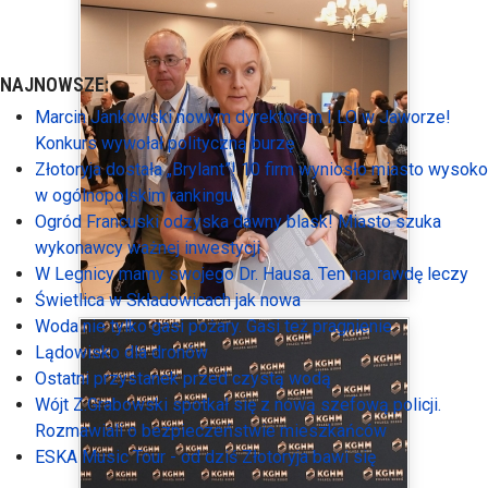
NAJNOWSZE:
Marcin Jankowski nowym dyrektorem I LO w Jaworze!
Konkurs wywołał polityczną burzę
Złotoryja dostała „Brylant”! 10 firm wyniosło miasto wysoko
w ogólnopolskim rankingu
Ogród Francuski odzyska dawny blask! Miasto szuka
wykonawcy ważnej inwestycji
W Legnicy mamy swojego Dr. Hausa. Ten naprawdę leczy
Świetlica w Składowicach jak nowa
Woda nie tylko gasi pożary. Gasi też pragnienie
Lądowisko dla dronów
Ostatni przystanek przed czystą wodą
Wójt Z.Grabowski spotkał się z nową szefową policji.
Rozmawiali o bezpieczeństwie mieszkańców
ESKA Music Tour - od dziś Złotoryja bawi się