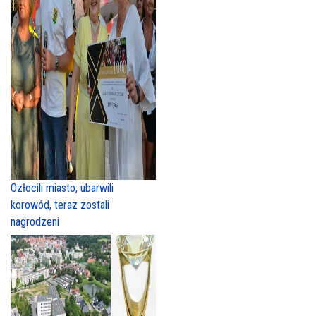
Ozłocili miasto, ubarwili
korowód, teraz zostali
nagrodzeni