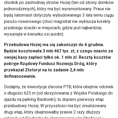
chodnik po zachodniej stronie Hożej (ten od strony domków
jednorodzinnych), który ma być wyremontowany. Prace nie
będą natomiast dotyczyły wybudowanego 3 lata temu ciągu
pieszo-rowerowego (choć magistrat nie wyklucza korekty
przebiegu ścieżki w miejscach, gdzie jest najbardziej
wysunięta w kierunku osi jezdni).
Przebudowa Hożej ma się zakończyć do 6 grudnia.
Będzie kosztowała 3 mln 467 tys. zł, z czego miasto ze
swojej kasy zapłaci tylko ok. 1 mln zł. Resztę kosztów
pokryje Rządowy Fundusz Rozwoju Dróg, który
przekazał Złotoryi na to zadanie 2,4 mln
dofinansowania.
Dodajmy, że inwestycja zlecona PTB, która obejmie odcinek
o długości 625 m (od skrzyżowania z Wojska Polskiego do
zjazdu na parking Biedronki), to dopiero pierwszy etap
przebudowy Hożej. W przyszłości ma być zrealizowany
drugi etap, który obejmowałby prawie 2 razy dłuższy