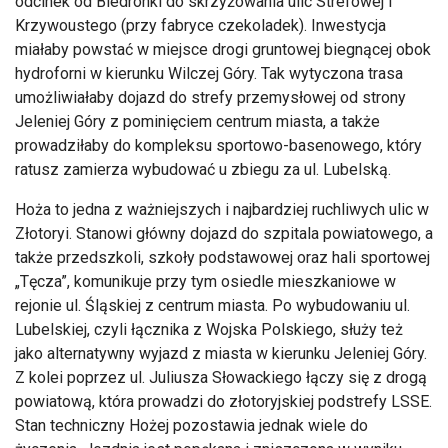
odcinek od Biedronki do skrzyżowania ulic Strefowej i
Krzywoustego (przy fabryce czekoladek). Inwestycja
miałaby powstać w miejsce drogi gruntowej biegnącej obok
hydroforni w kierunku Wilczej Góry. Tak wytyczona trasa
umożliwiałaby dojazd do strefy przemysłowej od strony
Jeleniej Góry z pominięciem centrum miasta, a także
prowadziłaby do kompleksu sportowo-basenowego, który
ratusz zamierza wybudować u zbiegu za ul. Lubelską.
Hoża to jedna z ważniejszych i najbardziej ruchliwych ulic w
Złotoryi. Stanowi główny dojazd do szpitala powiatowego, a
także przedszkoli, szkoły podstawowej oraz hali sportowej
„Tęcza”, komunikuje przy tym osiedle mieszkaniowe w
rejonie ul. Śląskiej z centrum miasta. Po wybudowaniu ul.
Lubelskiej, czyli łącznika z Wojska Polskiego, służy też
jako alternatywny wyjazd z miasta w kierunku Jeleniej Góry.
Z kolei poprzez ul. Juliusza Słowackiego łączy się z drogą
powiatową, która prowadzi do złotoryjskiej podstrefy LSSE.
Stan techniczny Hożej pozostawia jednak wiele do