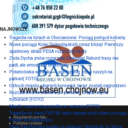
NAJNOWSZE:
Tragedia na torach w Chocianowie. Pociąg potrącił kobietę
Nowe pociągi Kolei Dolnośląskich coraz bliżej! Pierwszy
spalinowy skład PESA rozpoczął testy
Złota Dycha znów rozgrzała Złotoryję! Rekord trasy nie
padł, ale emocji nie brakowało
Potańcówka w Rynku - Legniczanie znów ruszyli na
parkiet( FOTO)
Ozłocili miasto, ubarwili korowód, teraz zostali nagrodzeni
Rozczarowanie kibiców po porażce. Znajdź się na
trybunach (FOTO)
Miedź z pierwszą porażką w sezonie (FOTO)
Tragedia na stacji PKP. 86-latka zginęła pod kołami pociągu.
Regulamin portalu
Paraliż komunikacyjny
Polityka cookies
Dwie transferowe bomby w regionie! Bednarski w Odrze