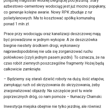
potężnej magistrali wodnej biegnącej pod jezdnią. Stary
azbestowo-cementowy wodociąg jest już mocno popękany,
co generuje kolejne awarie. Nowy RPK zbuduje z rur
polietylenowych. Ma to kosztować spółkę komunalną
ponad 1 mln zł.
Prace przy wodociągu oraz kanalizacji deszczowej mają
być prowadzone w jednym wykopie. A że deszczówka
biegnie niestety środkiem drogi, wykonawcy
najprawdopodobniej nie uda się zorganizować ruchu
połówkowo (czyli jednym pasem jezdni). To oznacza, że na
czas robót ziemnych poszczególne fragmenty Hożej będą
całkowicie zamknięte.
– Będziemy się starali dzielić roboty na dużą ilość etapów,
zamykając ruch od skrzyżowania do skrzyżowania, żeby
zracjonalizować objazdy. Na szczęście jest tu wiele
poprzecznych dróg, co nam pomoże – tłumaczy Chamski.
Inwestycja miejska obejmie nie tylko jezdnię, ale również