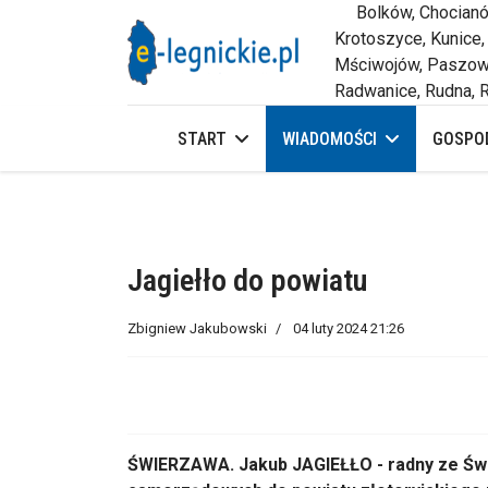
Bolków, Chocianów,
Krotoszyce, Kunice,
Mściwojów, Paszowi
Radwanice, Rudna, R
START
WIADOMOŚCI
GOSPOD
Jagiełło do powiatu
Zbigniew Jakubowski
04 luty 2024 21:26
ŚWIERZAWA. Jakub JAGIEŁŁO - radny ze Świe