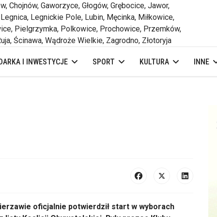
 Chojnów, Gaworzyce, Głogów, Grębocice, Jawor,
 Legnica, Legnickie Pole, Lubin, Męcinka, Miłkowice,
ce, Pielgrzymka, Polkowice, Prochowice, Przemków,
uja, Ścinawa, Wądroże Wielkie, Zagrodno, Złotoryja
ARKA I INWESTYCJE
SPORT
KULTURA
INNE
rzawie oficjalnie potwierdził start w wyborach