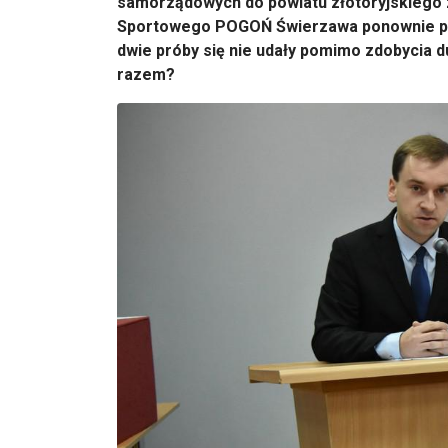
samorządowych do powiatu złotoryjskiego z l
Sportowego POGOŃ Świerzawa ponownie po
dwie próby się nie udały pomimo zdobycia du
razem?