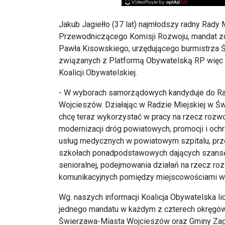
Jakub Jagiełło (37 lat) najmłodszy radny Rady 
Przewodniczącego Komisji Rozwoju, mandat z
Pawła Kisowskiego, urzędującego burmistrza Ś
związanych z Platformą Obywatelską RP więc dl
Koalicji Obywatelskiej.
- W wyborach samorządowych kandyduje do Rad
Wojcieszów. Działając w Radzie Miejskiej w Ś
chcę teraz wykorzystać w pracy na rzecz rozw
modernizacji dróg powiatowych, promocji i och
usług medycznych w powiatowym szpitalu, prze
szkołach ponadpodstawowych dających szansę n
senioralnej, podejmowania działań na rzecz r
komunikacyjnych pomiędzy miejscowościami w
Wg. naszych informacji Koalicja Obywatelska l
jednego mandatu w każdym z czterech okręgów z
Świerzawa-Miasta Wojcieszów oraz Gminy Zag