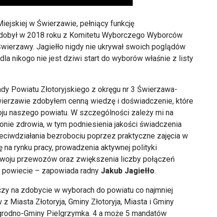
Miejskiej w Świerzawie, pełniący funkcję
dobył w 2018 roku z Komitetu Wyborczego Wyborców
wierzawy. Jagiełło nigdy nie ukrywał swoich poglądów
a nikogo nie jest dziwi start do wyborów właśnie z listy
y Powiatu Złotoryjskiego z okręgu nr 3 Świerzawa-
wierzawie zdobyłem cenną wiedzę i doświadczenie, które
oju naszego powiatu. W szczególności zależy mi na
ronie zdrowia, w tym podniesienia jakości świadczenia
ciwdziałania bezrobociu poprzez praktyczne zajęcia w
a rynku pracy, prowadzenia aktywnej polityki
ozwoju przewozów oraz zwiększenia liczby połączeń
 powiecie – zapowiada radny
Jakub Jagiełło
.
iczy na zdobycie w wyborach do powiatu co najmniej
 Miasta Złotoryja, Gminy Złotoryja, Miasta i Gminy
rodno-Gminy Pielgrzymka. 4 a może 5 mandatów