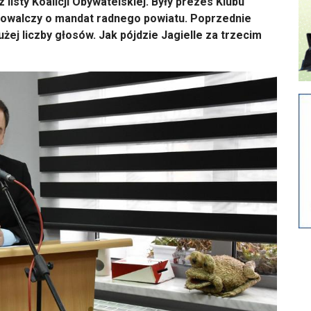
isty Koalicji Obywatelskiej. Były prezes Klubu
walczy o mandat radnego powiatu. Poprzednie
żej liczby głosów. Jak pójdzie Jagielle za trzecim