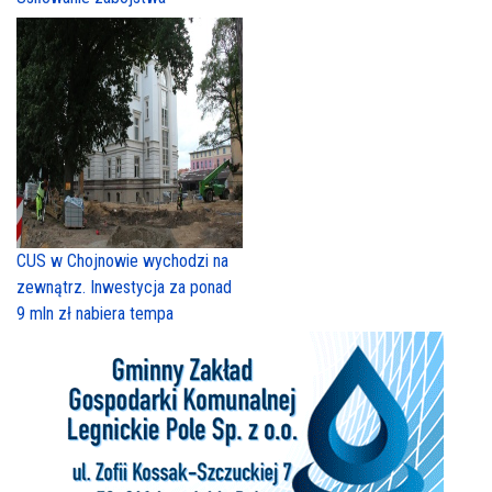
CUS w Chojnowie wychodzi na
zewnątrz. Inwestycja za ponad
9 mln zł nabiera tempa