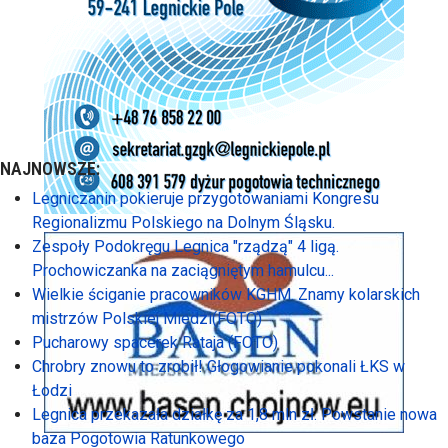
NAJNOWSZE:
Legniczanin pokieruje przygotowaniami Kongresu
Regionalizmu Polskiego na Dolnym Śląsku.
Zespoły Podokręgu Legnica "rządzą" 4 ligą.
Prochowiczanka na zaciągniętym hamulcu...
Wielkie ściganie pracowników KGHM. Znamy kolarskich
mistrzów Polskiej Miedzi(FOTO)
Pucharowy spacerek Rataja (FOTO)
Chrobry znowu to zrobił! Głogowianie pokonali ŁKS w
Łodzi
Legnica przekazała działkę za 1,8 mln zł. Powstanie nowa
baza Pogotowia Ratunkowego