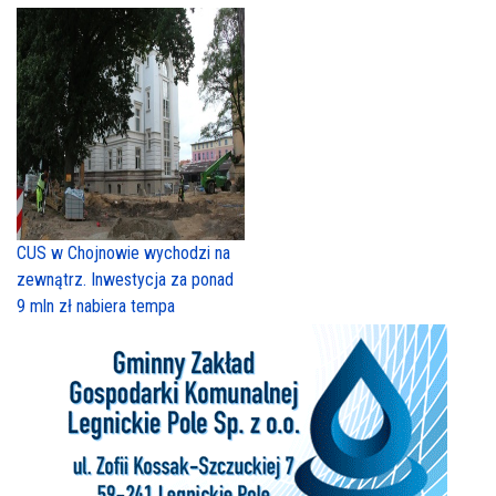
CUS w Chojnowie wychodzi na
zewnątrz. Inwestycja za ponad
9 mln zł nabiera tempa