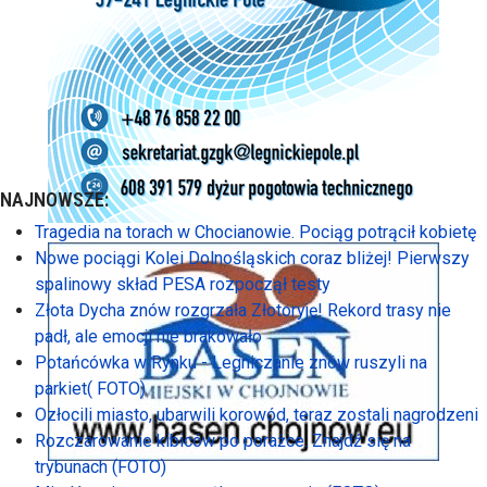
NAJNOWSZE:
Tragedia na torach w Chocianowie. Pociąg potrącił kobietę
Nowe pociągi Kolei Dolnośląskich coraz bliżej! Pierwszy
spalinowy skład PESA rozpoczął testy
Złota Dycha znów rozgrzała Złotoryję! Rekord trasy nie
padł, ale emocji nie brakowało
Potańcówka w Rynku - Legniczanie znów ruszyli na
parkiet( FOTO)
Ozłocili miasto, ubarwili korowód, teraz zostali nagrodzeni
Rozczarowanie kibiców po porażce. Znajdź się na
trybunach (FOTO)