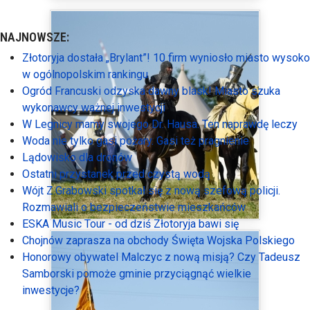
NAJNOWSZE:
Złotoryja dostała „Brylant”! 10 firm wyniosło miasto wysoko
w ogólnopolskim rankingu
Ogród Francuski odzyska dawny blask! Miasto szuka
wykonawcy ważnej inwestycji
W Legnicy mamy swojego Dr. Hausa. Ten naprawdę leczy
Woda nie tylko gasi pożary. Gasi też pragnienie
Lądowisko dla dronów
Ostatni przystanek przed czystą wodą
Wójt Z.Grabowski spotkał się z nową szefową policji.
Rozmawiali o bezpieczeństwie mieszkańców
ESKA Music Tour - od dziś Złotoryja bawi się
Chojnów zaprasza na obchody Święta Wojska Polskiego
Honorowy obywatel Malczyc z nową misją? Czy Tadeusz
Samborski pomoże gminie przyciągnąć wielkie
inwestycje?