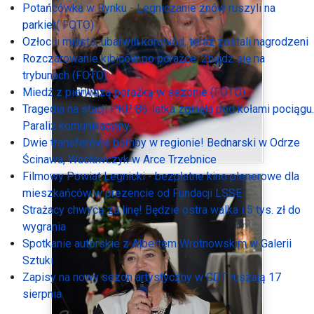
Potańcówka w Rynku - Legniczanie znów ruszyli na
parkiet( FOTO)
Ozłocili miasto, ubarwili korowód, teraz zostali nagrodzeni
Rozczarowanie kibiców po porażce. Znajdź się na
trybunach (FOTO)
Miedź z pierwszą porażką w sezonie (FOTO)
Tragedia na stacji PKP. 86-latka zginęła pod kołami pociągu.
Paraliż komunikacyjny
Dwie transferowe bomby w regionie! Bednarski w Odrze
Ścinawa, Wacławczyk w Arce Trzebnice
Filmowy Powiat Legnicki - bezpłatne kino plenerowe dla
mieszkańców w prezencie od Fundacji LSSE
Strażacy chwycą za linę! Będzie ostra walka i 5 tys. zł do
wygrania
Spotkanie autorskie z Albertem Wrotnowskim w Galerii
Sztuki
Zapisy na nowy sezon artystyczny w CDT ruszają 17
sierpnia