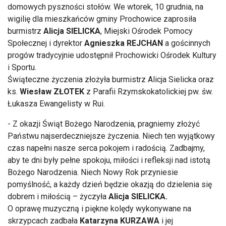
domowych pyszności stołów. We wtorek, 10 grudnia, na
wigilię dla mieszkańców gminy Prochowice zaprosiła
burmistrz
Alicja
SIELICKA
, Miejski Ośrodek Pomocy
Społecznej i dyrektor
Agnieszka REJCHAN
a gościnnych
progów tradycyjnie udostępnił Prochowicki Ośrodek Kultury
i Sportu.
Świąteczne życzenia złożyła burmistrz Alicja Sielicka oraz
ks.
Wiesław ZŁOTEK
z Parafii Rzymskokatolickiej pw. św.
Łukasza Ewangelisty w Rui.
- Z okazji Świąt Bożego Narodzenia, pragniemy złożyć
Państwu najserdeczniejsze życzenia. Niech ten wyjątkowy
czas napełni nasze serca pokojem i radością. Zadbajmy,
aby te dni były pełne spokoju, miłości i refleksji nad istotą
Bożego Narodzenia. Niech Nowy Rok przyniesie
pomyślność, a każdy dzień będzie okazją do dzielenia się
dobrem i miłością – życzyła
Alicja SIELICKA.
O oprawę muzyczną i piękne kolędy wykonywane na
skrzypcach zadbała
Katarzyna KURZAWA
i jej