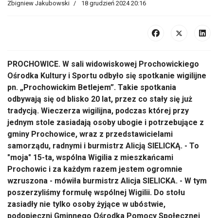
Zbigniew Jakubowski
18 grudzień 2024 20:16
PROCHOWICE. W sali widowiskowej Prochowickiego
Ośrodka Kultury i Sportu odbyło się spotkanie wigilijne
pn. „Prochowickim Betlejem”. Takie spotkania
odbywają się od blisko 20 lat, przez co stały się już
tradycją. Wieczerza wigilijna, podczas której przy
jednym stole zasiadają osoby ubogie i potrzebujące z
gminy Prochowice, wraz z przedstawicielami
samorządu, radnymi i burmistrz Alicją SIELICKĄ. - To
"moja" 15-ta, wspólna Wigilia z mieszkańcami
Prochowic i za każdym razem jestem ogromnie
wzruszona - mówiła burmistrz Alicja SIELICKA. - W tym
poszerzyliśmy formułę wspólnej Wigilii. Do stołu
zasiadły nie tylko osoby żyjące w ubóstwie,
podopieczni Gminnego Ośrodka Pomocy Społecznej