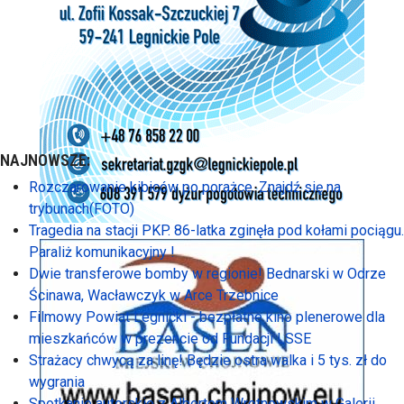
NAJNOWSZE:
Rozczarowanie kibiców po porażce. Znajdź się na
trybunach(FOTO)
Tragedia na stacji PKP. 86-latka zginęła pod kołami pociągu.
Paraliż komunikacyjny !
Dwie transferowe bomby w regionie! Bednarski w Odrze
Ścinawa, Wacławczyk w Arce Trzebnice
Filmowy Powiat Legnicki - bezpłatne kino plenerowe dla
mieszkańców w prezencie od Fundacji LSSE
Strażacy chwycą za linę! Będzie ostra walka i 5 tys. zł do
wygrania
Spotkanie autorskie z Albertem Wrotnowskim w Galerii