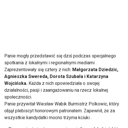
Panie mogły przedstawić się dziś podczas specjalnego
spotkania z lokalnymi i regionalnymi mediami .
Zaprezentowały się cztery z nich:
Małgorzata Dziedzic,
Agnieszka Swereda, Dorota Szubała i Katarzyna
Wojcińska.
Każda z nich opowiedziała o swojej
działalności, pasji i zaangażowaniu na rzecz lokalnej
społeczności.
Panie przywitał Wiesław Wabik Burmistrz Polkowic, który
objął plebiscyt honorowym patronatem. Zapewnił, że za
wszystkie kandydatki mocno trzyma kciuki .
– Cieszę się, że jestem w gronie wyjątkowych kobiet, które
angażują się w życie miasta i znajdują czas, by działać tam,
gdzie są potrzebne – mówi
Małgorzata Dziedzic
, która