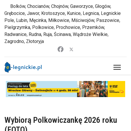
Bolków, Chocianów, Chojnów, Gaworzyce, Głogów,
Grębocice, Jawor, Krotoszyce, Kunice, Legnica, Legnickie
Pole, Lubin, Męcinka, Miłkowice, Mściwojów, Paszowice,
Pielgrzymka, Polkowice, Prochowice, Przemków,
Radwanice, Rudna, Ruja, Ścinawa, Wądroże Wielkie,
Zagrodno, Złotoryja
Wybiorą Polkowiczankę 2026 roku
(FOTO)
Zbigniew Jakubowski
14 maj 2026 15:03