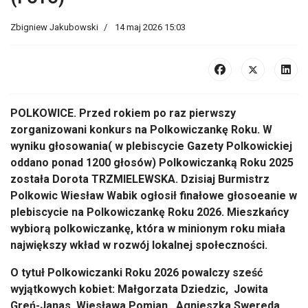
POLKOWICE. Przed rokiem po raz pierwszy
zorganizowani konkurs na Polkowiczankę Roku. W
wyniku głosowania( w plebiscycie Gazety Polkowickiej
oddano ponad 1200 głosów) Polkowiczanką Roku 2025
została Dorota TRZMIELEWSKA. Dzisiaj Burmistrz
Polkowic Wiesław Wabik ogłosił finałowe głosoeanie w
plebiscycie na Polkowiczankę Roku 2026. Mieszkańcy
wybiorą polkowiczankę, która w minionym roku miała
największy wkład w rozwój lokalnej społeczności.
O tytuł Polkowiczanki Roku 2026 powalczy sześć
wyjątkowych kobiet:
Małgorzata Dziedzic, Jowita
Greń-Janas, Wiesława Pomian, Agnieszka Swereda,
Dorota Szubała i Katarzyna Wojcińska.