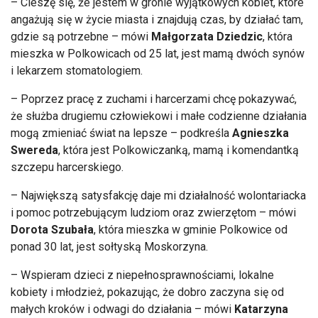
mieszka w Polkowicach od 25 lat, jest mamą dwóch synów
i lekarzem stomatologiem.
– Poprzez pracę z zuchami i harcerzami chcę pokazywać,
że służba drugiemu człowiekowi i małe codzienne działania
mogą zmieniać świat na lepsze – podkreśla
Agnieszka
Swereda
, która jest Polkowiczanką, mamą i komendantką
szczepu harcerskiego.
– Największą satysfakcję daje mi działalność wolontariacka
i pomoc potrzebującym ludziom oraz zwierzętom – mówi
Dorota Szubała
, która mieszka w gminie Polkowice od
ponad 30 lat, jest sołtyską Moskorzyna.
– Wspieram dzieci z niepełnosprawnościami, lokalne
kobiety i młodzież, pokazując, że dobro zaczyna się od
małych kroków i odwagi do działania – mówi
Katarzyna
Wojcińska
, członkini zarządu Stowarzyszenia Radosne
Serca, która działa także w zarządzie PZW Koło