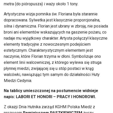
metra (do pióropusza) i waży około 1 tony.
Artystyczna wizja pomnika św. Floriana była starannie
dopracowana. Sylwetka jest klasycznie proporcjonalna,
silna i dynamiczna. Florian jest ubrany w zbroję, nie posiada
broni ani elementów wskazujących na gaszenie pożaru, co
nadaje mu wyjątkowy charakter. Artysta połączył klasyczne
elementy tradycyjne z nowoczesnym podejściem
estetycznym. Charakterystycznym elementem jest
naczynie, które Florian trzyma w dłoni. Symbolizuje ono
element linii walcowniczej, z którego wylewa się struga
płynnej miedzi, zwijającej się u stóp postaci w krąg
walcówki, nawiązując tym samym do działalności Huty
Miedzi Cedynia.
Na tablicy umieszczonej na postumencie widnieje
napis: LABORI ET HONORI – PRACY I HONOROWI.
Z okazji Dnia Hutnika zarząd KGHM Polska Miedź z
prezesem
Remigiuszem PASZKIEWICZEM
życzy