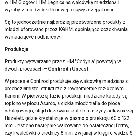
w HM Głogów i HM Legnica na walcówkę miedzianą i
wyroby z miedzi beztlenowej o najwyższej jakości.
Są to jednocześnie najbardziej przetworzone produkty z
miedzi oferowane przez KGHM, spełniające oczekiwania
wymagających odbiorców.
Produkcja
Produkty wytwarzane przez HM "Cedynia" powstają w
dwóch procesach –
Contirod i Upcast.
W procesie Contirod produkuje się walcówkę miedzianą o
drobnoziarnistej strukturze z równomiernie rozłożonym
tlenem. W pierwszej fazie produkcji miedziane katody są
topione w piecu Asarco, a ciekła miedź trafia do pieca
odstojowego, skąd dozowana jest do maszyny odlewniczej
Hazelett, gdzie krystalizuje w pasmo o przekroju 60 x 122
mm. Jest ono następnie walcowane do ostatecznej formy,
czyli walcówki o średnicy 8 mm, zwijanej w kręgi o wadze 5