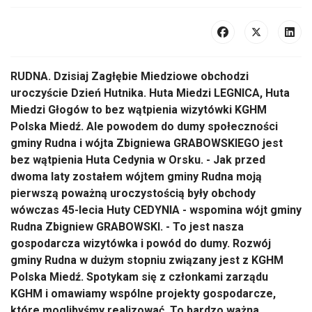
RUDNA. Dzisiaj Zagłębie Miedziowe obchodzi
uroczyście Dzień Hutnika. Huta Miedzi LEGNICA, Huta
Miedzi Głogów to bez wątpienia wizytówki KGHM
Polska Miedź. Ale powodem do dumy społeczności
gminy Rudna i wójta Zbigniewa GRABOWSKIEGO jest
bez wątpienia Huta Cedynia w Orsku. - Jak przed
dwoma laty zostałem wójtem gminy Rudna moją
pierwszą poważną uroczystością były obchody
wówczas 45-lecia Huty CEDYNIA - wspomina wójt gminy
Rudna Zbigniew GRABOWSKI. - To jest nasza
gospodarcza wizytówka i powód do dumy. Rozwój
gminy Rudna w dużym stopniu związany jest z KGHM
Polska Miedź. Spotykam się z członkami zarządu
KGHM i omawiamy wspólne projekty gospodarcze,
które moglibyśmy realizować. To bardzo ważna