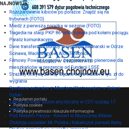
NAJNOWSZE:
Rozczarowanie kibiców po porażce. Znajdź się na
trybunach (FOTO)
Miedź z pierwszą porażką w sezonie (FOTO)
Tragedia na stacji PKP. 86-latka zginęła pod kołami pociągu.
Paraliż komunikacyjny
Dwie transferowe bomby w regionie! Bednarski w Odrze
Ścinawa, Wacławczyk w Arce Trzebnice
Filmowy Powiat Legnicki - bezpłatne kino plenerowe dla
mieszkańców w prezencie od Fundacji LSSE
Strażacy chwycą za linę! Będzie ostra walka i 5 tys. zł do
wygrania
Spotkanie autorskie z Albertem Wrotnowskim w Galerii
Sztuki
Regulamin portalu
Zapisy na nowy sezon artystyczny w CDT ruszają 17
Polityka cookies
sierpnia
Polityka prywatności i klauzula informacyjna
Pod Niebem Paryża - Koncert w Muzycznej Altanie
Złotoryja oszalała! Mr Polska i Kubańczyk porwali tłumy.