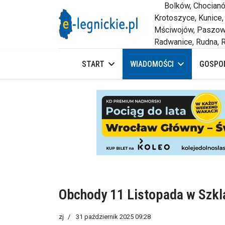
Bolków, Chocianów,
Krotoszyce, Kunice,
Mściwojów, Paszowi
Radwanice, Rudna, R
START
WIADOMOŚCI
GOSPOD
Obchody 11 Listopada w Szkl
zj
31 październik 2025 09:28