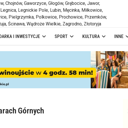
 Chojnów, Gaworzyce, Głogów, Grębocice, Jawor,
 Legnica, Legnickie Pole, Lubin, Męcinka, Miłkowice,
ce, Pielgrzymka, Polkowice, Prochowice, Przemków,
uja, Ścinawa, Wądroże Wielkie, Zagrodno, Złotoryja
ARKA I INWESTYCJE
SPORT
KULTURA
INNE
arach Górnych