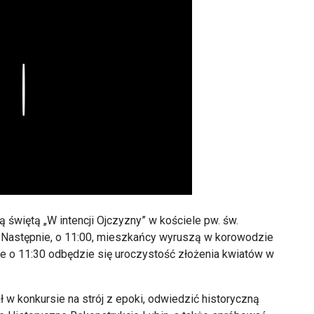
Play
zą świętą
„W intencji Ojczyzny” w ko
ściele pw. św.
 Nast
ępnie, o 11:00, mieszkańcy wyruszą w korowodzie
e o 11:30 odbędzie się uroczystość złożenia kwiat
ów w
 w konkursie na str
ój z epoki, odwiedzi
ć historyczną