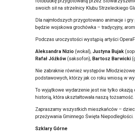
fotobudkę przygotowaną przez Stowarzyszenie 
swoich sił na strzelnicy Klubu Strzeleckiego Gl
Dla najmłodszych przygotowano animacje i gry 
będzie wojskowa groch
ówka
– tradycyjny, aro
Podczas uroczystości wystąpią artyści
OperaF
Aleksandra
Nizio
(wokal),
Justyna Bujak
(sop
Rafał J
ó
źk
ów
(saksofon),
Bartosz Barwicki
(g
Nie zabraknie równie
ż występ
ów M
łodzieżowej
podstawowych, kt
órzy jak co roku wnios
ą w wy
To wyjątkowe wydarzenie jest nie tylko okazją
historią, kt
óra ukszta
łtowała naszą tożsamość.
Zapraszamy wszystkich mieszkańc
ów
– dziec
prze
żywania Gminnego Święta Niepodległości.
Szklary G
órne