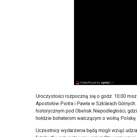
Uroczystości rozpoczną się o godz. 10:00 ms
Apostoł
ów Piotra i Paw
ła w Szklarach G
órnych.
historycznym pod Obelisk Niepodległości, gdzi
ho
łdzie bohaterom walczącym o wolną Polskę.
Uczestnicy wydarzenia będą mogli wziąć udział