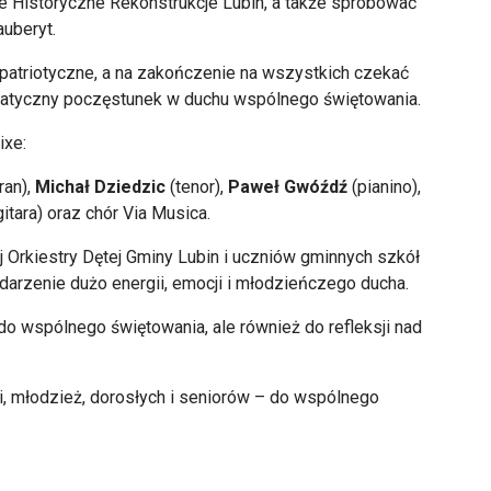
Historyczne Rekonstrukcje Lubin, a także spr
óbowa
ć
auberyt.
patriotyczne, a na zakończenie na wszystkich czekać
matyczny pocz
ęstunek w duchu wsp
ólnego
świętowania.
ixe
:
ran),
Michał Dziedzic
(tenor),
Paweł Gw
ó
źdź
(pianino),
itara) oraz chór Via
Musica
.
 Orkiestry Dętej Gminy Lubin i uczni
ów gminnych szkó
ł
darzenie dużo energii, emocji i młodzieńczego ducha.
 do wsp
ólnego
świętowania, ale r
ównie
ż do refleksji nad
i, m
łodzież, dorosłych i senior
ów
– do wsp
ólnego