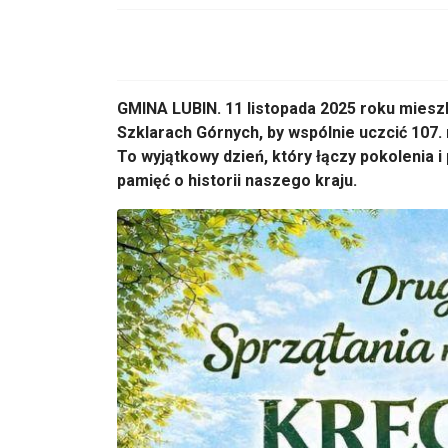
GMINA LUBIN.
11 listopada 2025 roku miesz
Szklarach G
órnych, by wspólnie uczci
ć 107.
To wyjątkowy dzień, kt
óry
łączy pokolenia i
pami
ęć o historii naszego kraju.