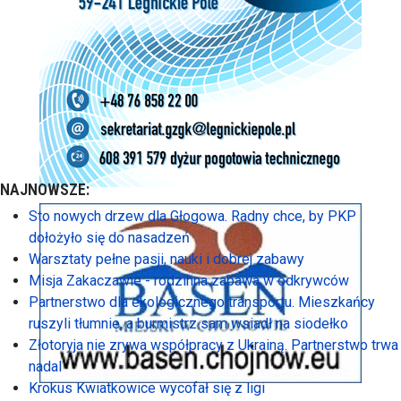
NAJNOWSZE:
Sto nowych drzew dla Głogowa. Radny chce, by PKP
dołożyło się do nasadzeń
Warsztaty pełne pasji, nauki i dobrej zabawy
Misja Zakaczawie - rodzinna zabawa w odkrywców
Partnerstwo dla ekologicznego transportu. Mieszkańcy
ruszyli tłumnie, a burmistrz sam wsiadł na siodełko
Złotoryja nie zrywa współpracy z Ukrainą. Partnerstwo trwa
nadal
Krokus Kwiatkowice wycofał się z ligi