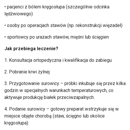
• pacjenci z b
ólem kr
ęgosłupa (szczeg
ólnie odcinka
l
ędźwiowego)
• osoby po operacjach staw
ów (np. rekonstrukcji wi
ęzadeł)
• sportowcy po urazach staw
ów, mi
ęśni lub ścięgien
Jak przebiega leczenie?
1. Konsultacja ortopedyczna i kwalifikacja do zabiegu
2. Pobranie krwi żylnej
3. Przygotowanie surowicy
– pr
óbki inkubuje si
ę przez kilka
godzin w specjalnych warunkach temperaturowych, co
aktywuje produkcję białek przeciwzapalnych.
4. Podanie surowicy
– gotowy preparat wstrzykuje si
ę w
miejsce objęte chorobą (staw, ścięgno lub okolice
kręgosłupa).