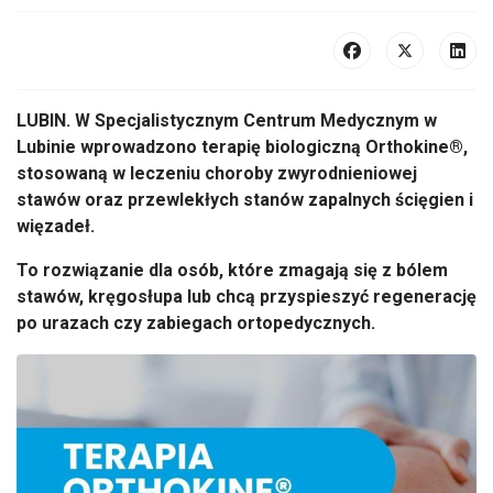
LUBIN.
W Specjalistycznym Centrum Medycznym w
Lubinie wprowadzono terapi
ę biologiczną
Orthokine
®,
stosowan
ą w leczeniu choroby zwyrodnieniowej
staw
ów oraz przewlek
łych stan
ów zapalnych
ścięgien i
więzadeł.
To rozwiązanie dla os
ób, które zmagaj
ą się z b
ólem
stawów, kr
ęgosłupa lub chcą przyspieszyć regenerację
po urazach czy zabiegach ortopedycznych.