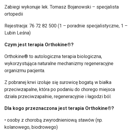
Zabiegi wykonuje lek. Tomasz Bojanowski
– specjalista
ortopedii
Rejestracja: 76 72 82 500 (1 – poradnie specjalistyczne, 1 –
Lubin Le
śna)
Czym jest terapia
Orthokine
®?
Orthokine
® to autologiczna terapia biologiczna,
wykorzystuj
ąca naturalne mechanizmy regeneracyjne
organizmu pacjenta.
Z pobranej krwi izoluje się surowicę bogatą w białka
przeciwzapalne, kt
óra po podaniu do chorego miejsca
dzia
ła przeciwzapalnie, regeneracyjnie i łagodzi b
ól.
Dla kogo przeznaczona jest terapia
Orthokine
®?
• osoby z chorob
ą zwyrodnieniową staw
ów (np.
kolanowego, biodrowego)