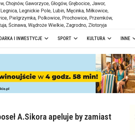
 Chojnów, Gaworzyce, Głogów, Grębocice, Jawor,
 Legnica, Legnickie Pole, Lubin, Męcinka, Miłkowice,
ce, Pielgrzymka, Polkowice, Prochowice, Przemków,
uja, Ścinawa, Wądroże Wielkie, Zagrodno, Złotoryja
ARKA I INWESTYCJE
SPORT
KULTURA
INNE
oseł A.Sikora apeluje by zamiast