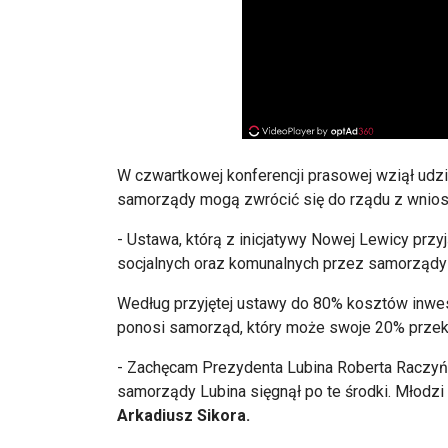
W czwartkowej konferencji prasowej wzi
ął udz
samorządy mogą zwr
óci
ć się do rządu z wnio
- Ustawa, kt
ór
ą z inicjatywy Nowej Lewicy prz
socjalnych oraz komunalnych przez samorządy 
Według przyjętej ustawy do 80% koszt
ów inwes
ponosi samorz
ąd, kt
óry mo
że swoje 20% przek
- Zachęcam Prezydenta Lubina Roberta Raczyńs
samorządy Lubina sięgnął po te środki. Młodzi l
Arkadiusz Sikora.