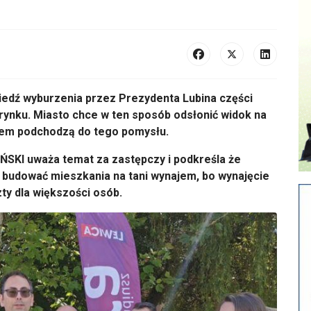
ied
ź wyburzenia przez Prezydenta Lubina części
 rynku. Miasto chce w ten spos
ób ods
łonić widok na
mem podchodzą do tego pomysłu.
IŃSKI uważa temat za zastępczy i podkreśla że
n budować mieszkania na tani wynajem, bo wynajęcie
ty dla większości os
ób.