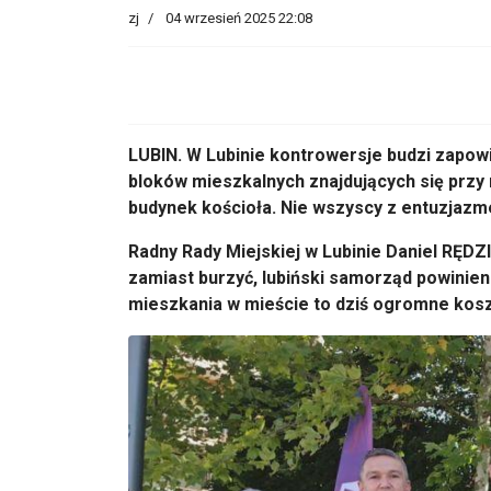
zj
04 wrzesień 2025 22:08
LUBIN.
W Lubinie kontrowersje budzi zapow
blok
ów mieszkalnych znajduj
ących się przy
budynek kościoła. Nie wszyscy z entuzjaz
Radny Rady Miejskiej w Lubinie Daniel RĘDZ
zamiast burzyć, lubiński samorząd powinie
mieszkania w mieście to dziś ogromne kosz