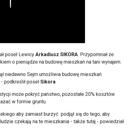
iał poseł Lewicy
Arkadiusz SIKORA
. Przypomniał że
skiem o pieniądze na budowę mieszkań na tani wynajem.
yjął niedawno Sejm umożliwia budowę mieszkań
- podkreślił poseł
Sikora
.
tycji mo
że pokryć państwo, pozostałe 20% koszt
ów
azać w formie gruntu.
kiego aby zamiast burzyć podjął się do tego, aby
udzie czekają na te mieszkania - także tutaj - powiedział