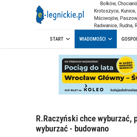
Bolków, Chocianów,
Krotoszyce, Kunice,
Mściwojów, Paszowi
Radwanice, Rudna, R
START
WIADOMOŚCI
GOSPOD
R.Raczyński chce wyburzać, p
wyburzać - budowano