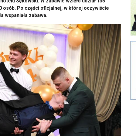
 hotelu Sękowski. W zabawie wzięło udział 135
 osób. Po części oficjalnej, w której oczywiście
ła wspaniała zabawa.