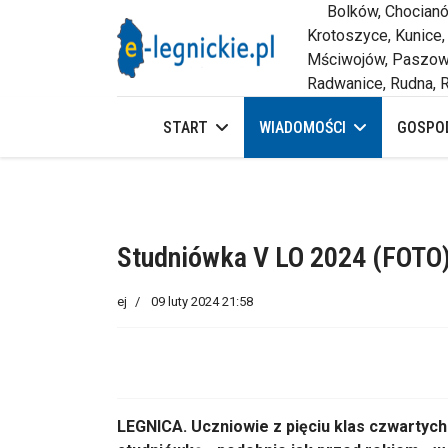
Bolków, Chocianów,
Krotoszyce, Kunice,
Mściwojów, Paszowi
Radwanice, Rudna, R
START
WIADOMOŚCI
GOSPOD
Studniówka V LO 2024 (FOTO
ej
09 luty 2024 21:58
LEGNICA. Uczniowie z pięciu klas czwartyc