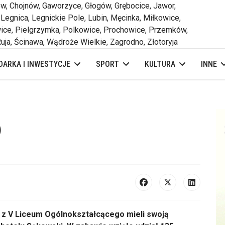
 Chojnów, Gaworzyce, Głogów, Grębocice, Jawor,
 Legnica, Legnickie Pole, Lubin, Męcinka, Miłkowice,
ce, Pielgrzymka, Polkowice, Prochowice, Przemków,
uja, Ścinawa, Wądroże Wielkie, Zagrodno, Złotoryja
ARKA I INWESTYCJE
SPORT
KULTURA
INNE
)
h z V Liceum Ogólnokształcącego mieli swoją