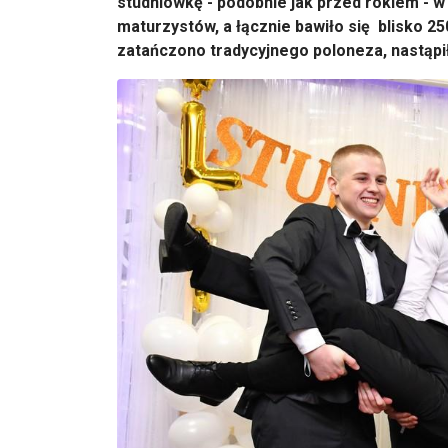
studniówkę - podobnie jak przed rokiem - w
maturzystów, a łącznie bawiło się blisko 250
zatańczono tradycyjnego poloneza, nastąpi