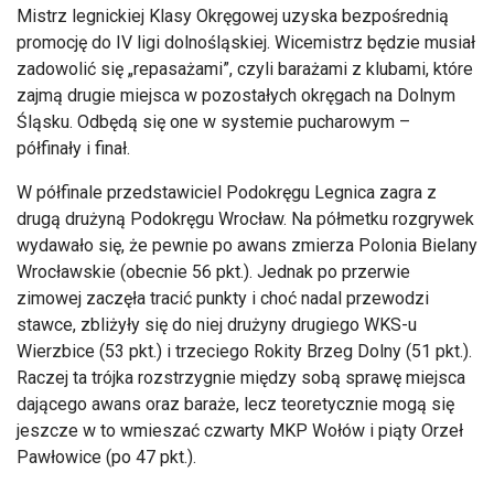
Mistrz legnickiej Klasy Okręgowej uzyska bezpośrednią
promocję do IV ligi dolnośląskiej. Wicemistrz będzie musiał
zadowolić się „repasażami”, czyli barażami z klubami, które
zajmą drugie miejsca w pozostałych okręgach na Dolnym
Śląsku. Odbędą się one w systemie pucharowym –
półfinały i finał.
W półfinale przedstawiciel Podokręgu Legnica zagra z
drugą drużyną Podokręgu Wrocław. Na półmetku rozgrywek
wydawało się, że pewnie po awans zmierza Polonia Bielany
Wrocławskie (obecnie 56 pkt.). Jednak po przerwie
zimowej zaczęła tracić punkty i choć nadal przewodzi
stawce, zbliżyły się do niej drużyny drugiego WKS-u
Wierzbice (53 pkt.) i trzeciego Rokity Brzeg Dolny (51 pkt.).
Raczej ta trójka rozstrzygnie między sobą sprawę miejsca
dającego awans oraz baraże, lecz teoretycznie mogą się
jeszcze w to wmieszać czwarty MKP Wołów i piąty Orzeł
Pawłowice (po 47 pkt.).