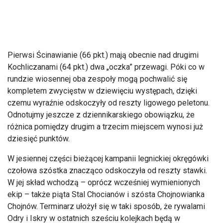
Pierwsi Ścinawianie (66 pkt.) mają obecnie nad drugimi
Kochliczanami (64 pkt.) dwa „oczka” przewagi. Póki co w
rundzie wiosennej oba zespoły mogą pochwalić się
kompletem zwycięstw w dziewięciu występach, dzięki
czemu wyraźnie odskoczyły od reszty ligowego peletonu.
Odnotujmy jeszcze z dziennikarskiego obowiązku, że
różnica pomiędzy drugim a trzecim miejscem wynosi już
dziesięć punktów.
W jesiennej części bieżącej kampanii legnickiej okręgówki
czołowa szóstka znacząco odskoczyła od reszty stawki.
W jej skład wchodzą – oprócz wcześniej wymienionych
ekip – także piąta Stal Chocianów i szósta Chojnowianka
Chojnów. Terminarz ułożył się w taki sposób, że rywalami
Odry i Iskry w ostatnich sześciu kolejkach będą w