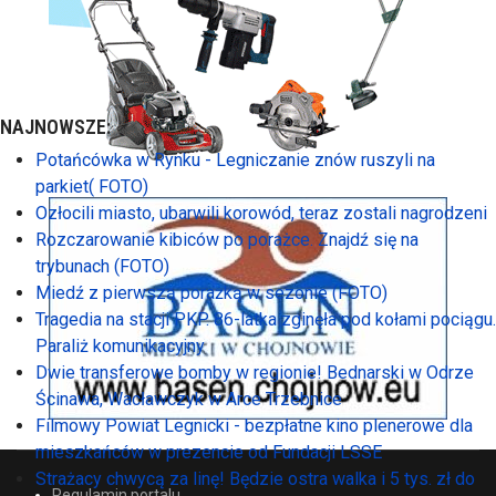
NAJNOWSZE:
Potańcówka w Rynku - Legniczanie znów ruszyli na
parkiet( FOTO)
Ozłocili miasto, ubarwili korowód, teraz zostali nagrodzeni
Rozczarowanie kibiców po porażce. Znajdź się na
trybunach (FOTO)
Miedź z pierwszą porażką w sezonie (FOTO)
Tragedia na stacji PKP. 86-latka zginęła pod kołami pociągu.
Paraliż komunikacyjny
Dwie transferowe bomby w regionie! Bednarski w Odrze
Ścinawa, Wacławczyk w Arce Trzebnice
Filmowy Powiat Legnicki - bezpłatne kino plenerowe dla
mieszkańców w prezencie od Fundacji LSSE
Strażacy chwycą za linę! Będzie ostra walka i 5 tys. zł do
Regulamin portalu