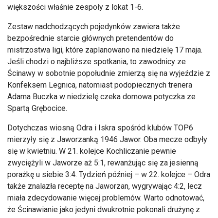
większości właśnie zespoły z lokat 1-6.
Zestaw nadchodzących pojedynków zawiera także
bezpośrednie starcie głównych pretendentów do
mistrzostwa ligi, które zaplanowano na niedzielę 17 maja.
Jeśli chodzi o najbliższe spotkania, to zawodnicy ze
Ścinawy w sobotnie popołudnie zmierzą się na wyjeździe z
Konfeksem Legnica, natomiast podopiecznych trenera
Adama Buczka w niedzielę czeka domowa potyczka ze
Spartą Grębocice.
Dotychczas wiosną Odra i Iskra spośród klubów TOP6
mierzyły się z Jaworzanką 1946 Jawor. Oba mecze odbyły
się w kwietniu. W 21. kolejce Kochliczanie pewnie
zwyciężyli w Jaworze aż 5:1, rewanżując się za jesienną
porażkę u siebie 3:4. Tydzień później – w 22. kolejce – Odra
także znalazła receptę na Jaworzan, wygrywając 4:2, lecz
miała zdecydowanie więcej problemów. Warto odnotować,
że Ścinawianie jako jedyni dwukrotnie pokonali drużynę z