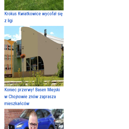
Krokus Kwiatkowice wycofał się
z ligi
Koniec przerwy! Basen Miejski
w Chojnowie znów zaprasza
mieszkańców