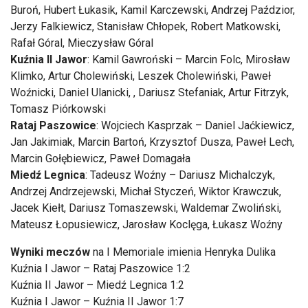
Buroń, Hubert Łukasik, Kamil Karczewski, Andrzej Paździor,
Jerzy Falkiewicz, Stanisław Chłopek, Robert Matkowski,
Rafał Góral, Mieczysław Góral
Kuźnia II Jawor
: Kamil Gawroński – Marcin Folc, Mirosław
Klimko, Artur Cholewiński, Leszek Cholewiński, Paweł
Woźnicki, Daniel Ulanicki, , Dariusz Stefaniak, Artur Fitrzyk,
Tomasz Piórkowski
Rataj Paszowice
: Wojciech Kasprzak – Daniel Jaćkiewicz,
Jan Jakimiak, Marcin Bartoń, Krzysztof Dusza, Paweł Lech,
Marcin Gołębiewicz, Paweł Domagała
Miedź Legnica
: Tadeusz Woźny – Dariusz Michalczyk,
Andrzej Andrzejewski, Michał Styczeń, Wiktor Krawczuk,
Jacek Kiełt, Dariusz Tomaszewski, Waldemar Zwoliński,
Mateusz Łopusiewicz, Jarosław Koclęga, Łukasz Woźny
Wyniki meczów
na I Memoriale imienia Henryka Dulika
Kuźnia I Jawor – Rataj Paszowice 1:2
Kuźnia II Jawor – Miedź Legnica 1:2
Kuźnia I Jawor – Kuźnia II Jawor 1:7