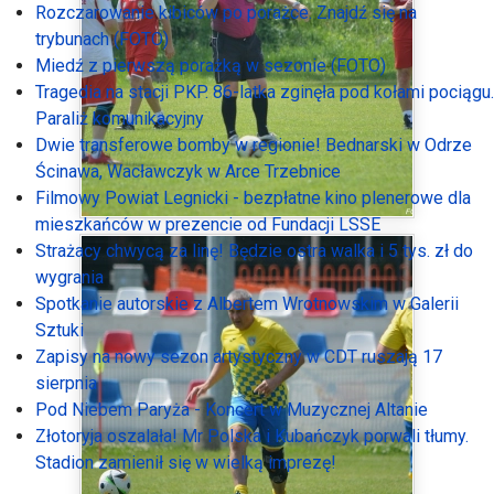
Rozczarowanie kibiców po porażce. Znajdź się na
trybunach (FOTO)
Miedź z pierwszą porażką w sezonie (FOTO)
Tragedia na stacji PKP. 86-latka zginęła pod kołami pociągu.
Paraliż komunikacyjny
Dwie transferowe bomby w regionie! Bednarski w Odrze
Ścinawa, Wacławczyk w Arce Trzebnice
Filmowy Powiat Legnicki - bezpłatne kino plenerowe dla
mieszkańców w prezencie od Fundacji LSSE
Strażacy chwycą za linę! Będzie ostra walka i 5 tys. zł do
wygrania
Spotkanie autorskie z Albertem Wrotnowskim w Galerii
Sztuki
Zapisy na nowy sezon artystyczny w CDT ruszają 17
sierpnia
Pod Niebem Paryża - Koncert w Muzycznej Altanie
Złotoryja oszalała! Mr Polska i Kubańczyk porwali tłumy.
Stadion zamienił się w wielką imprezę!