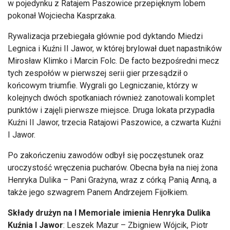
w pojedynku z Ratajem Paszowice przepięknym lobem
pokonał Wojciecha Kasprzaka.
Rywalizacja przebiegała głównie pod dyktando Miedzi
Legnica i Kuźni II Jawor, w której brylował duet napastników
Mirosław Klimko i Marcin Folc. De facto bezpośredni mecz
tych zespołów w pierwszej serii gier przesądził o
końcowym triumfie. Wygrali go Legniczanie, którzy w
kolejnych dwóch spotkaniach również zanotowali komplet
punktów i zajęli pierwsze miejsce. Druga lokata przypadła
Kuźni II Jawor, trzecia Ratajowi Paszowice, a czwarta Kuźni
I Jawor.
Po zakończeniu zawodów odbył się poczęstunek oraz
uroczystość wręczenia pucharów. Obecna była na niej żona
Henryka Dulika – Pani Grażyna, wraz z córką Panią Anną, a
także jego szwagrem Panem Andrzejem Fijołkiem.
Składy drużyn na I Memoriale imienia Henryka Dulika
Kuźnia I Jawor
: Leszek Mazur – Zbigniew Wójcik, Piotr