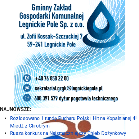
NAJNOWSZE:
Rozlosowano 1 rundę Pucharu Polski. Hit na Kopalnianej 4!
Miedź z Chrobrym
Rusza konkurs na Najsmaczniejszy Chleb Dożynkowy