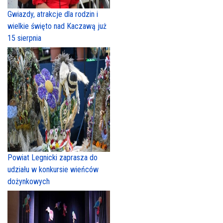
Gwiazdy, atrakcje dla rodzin i
wielkie święto nad Kaczawą już
15 sierpnia
Powiat Legnicki zaprasza do
udziału w konkursie wieńców
dożynkowych