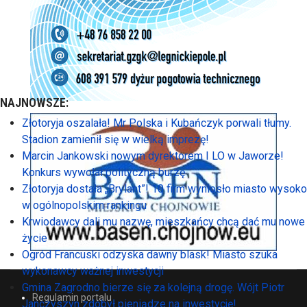
NAJNOWSZE:
Złotoryja oszalała! Mr Polska i Kubańczyk porwali tłumy.
Stadion zamienił się w wielką imprezę!
Marcin Jankowski nowym dyrektorem I LO w Jaworze!
Konkurs wywołał polityczną burzę
Złotoryja dostała „Brylant”! 10 firm wyniosło miasto wysoko
w ogólnopolskim rankingu
Krwiodawcy dali mu nazwę, mieszkańcy chcą dać mu nowe
życie
Ogród Francuski odzyska dawny blask! Miasto szuka
wykonawcy ważnej inwestycji
Gmina Zagrodno bierze się za kolejną drogę. Wójt Piotr
Regulamin portalu
Janczyszyn zdobył pieniądze na inwestycję!