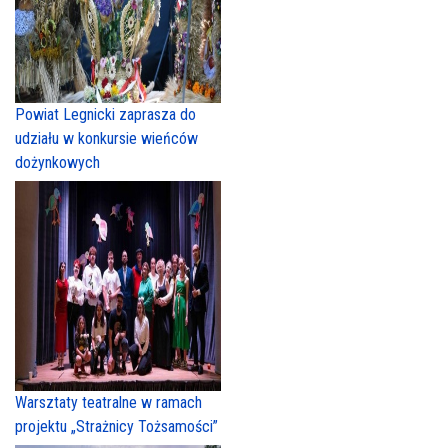
Powiat Legnicki zaprasza do
udziału w konkursie wieńców
dożynkowych
Warsztaty teatralne w ramach
projektu „Strażnicy Tożsamości”