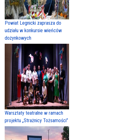
Powiat Legnicki zaprasza do
udziału w konkursie wieńców
dożynkowych
Warsztaty teatralne w ramach
projektu „Strażnicy Tożsamości”