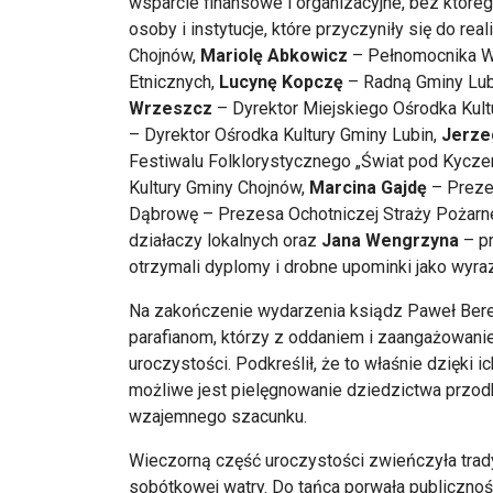
wsparcie finansowe i organizacyjne, bez któr
osoby i instytucje, które przyczyniły się do rea
Chojnów,
Mariolę Abkowicz
– Pełnomocnika W
Etnicznych,
Lucynę Kopczę
– Radną Gminy Lub
Wrzeszcz
– Dyrektor Miejskiego Ośrodka Kult
– Dyrektor Ośrodka Kultury Gminy Lubin,
Jerze
Festiwalu Folklorystycznego „Świat pod Kycze
Kultury Gminy Chojnów,
Marcina Gajdę
– Prezes
Dąbrowę – Prezesa Ochotniczej Straży Pożarne
działaczy lokalnych oraz
Jana Wengrzyna
– pr
otrzymali dyplomy i drobne upominki jako wyraz
Na zakończenie wydarzenia ksiądz Paweł Ber
parafianom, którzy z oddaniem i zaangażowani
uroczystości. Podkreślił, że to właśnie dzięki i
możliwe jest pielęgnowanie dziedzictwa przodk
wzajemnego szacunku.
Wieczorną część uroczystości zwieńczyła trad
sobótkowej watry. Do tańca porwała publiczno