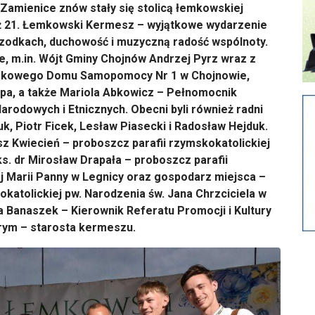
Zamienice znów stały się stolicą łemkowskiej
 już 21. Łemkowski Kermesz – wyjątkowe wydarzenie
 przodkach, duchowość i muzyczną radość wspólnoty.
ie, m.in. Wójt Gminy Chojnów Andrzej Pyrz wraz z
iskowego Domu Samopomocy Nr 1 w Chojnowie,
pa, a także Mariola Abkowicz – Pełnomocnik
rodowych i Etnicznych. Obecni byli również radni
 Piotr Ficek, Lesław Piasecki i Radosław Hejduk.
z Kwiecień – proboszcz parafii rzymskokatolickiej
s. dr Mirosław Drapała – proboszcz parafii
ej Marii Panny w Legnicy oraz gospodarz miejsca –
okatolickiej pw. Narodzenia św. Jana Chrzciciela w
 Banaszek – Kierownik Referatu Promocji i Kultury
rym – starosta kermeszu.