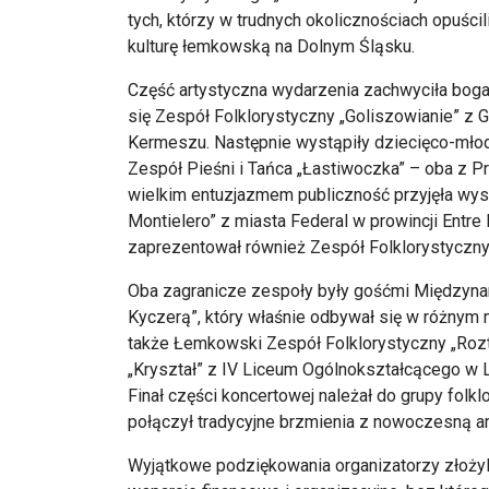
tych, którzy w trudnych okolicznościach opuścil
kulturę łemkowską na Dolnym Śląsku.
Część artystyczna wydarzenia zachwyciła boga
się Zespół Folklorystyczny „Goliszowianie” z
Kermeszu. Następnie wystąpiły dziecięco-młod
Zespół Pieśni i Tańca „Łastiwoczka” – oba z P
wielkim entuzjazmem publiczność przyjęła wy
Montielero” z miasta Federal w prowincji Entre
zaprezentował również Zespół Folklorystyczny
Oba zagranicze zespoły były gośćmi Międzyna
Kyczerą”, który właśnie odbywał się w różnym
także Łemkowski Zespół Folklorystyczny „Rozto
„Kryształ” z IV Liceum Ogólnokształcącego w Le
Finał części koncertowej należał do grupy folk
połączył tradycyjne brzmienia z nowoczesną ar
Wyjątkowe podziękowania organizatorzy złożyli