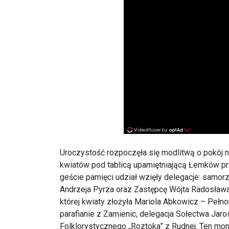
Uroczystość rozpoczęła się modlitwą o pokój na
kwiatów pod tablicą upamiętniającą Łemków pr
geście pamięci udział wzięły delegacje: samo
Andrzeja Pyrza oraz Zastępcę Wójta Radosława
której kwiaty złożyła Mariola Abkowicz – Pełn
parafianie z Zamienic, delegacja Sołectwa Ja
Folklorystycznego „Roztoka” z Rudnej. Ten mom