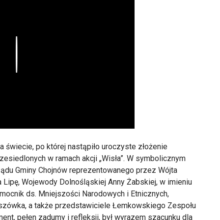
Play
 świecie, po której nastąpiło uroczyste złożenie
zesiedlonych w ramach akcji „Wisła”. W symbolicznym
rządu Gminy Chojnów reprezentowanego przez Wójta
 Lipę, Wojewody Dolnośląskiej Anny Żabskiej, w imieniu
omocnik ds. Mniejszości Narodowych i Etnicznych,
roszówka, a także przedstawiciele Łemkowskiego Zespołu
ent, pełen zadumy i refleksji, był wyrazem szacunku dla