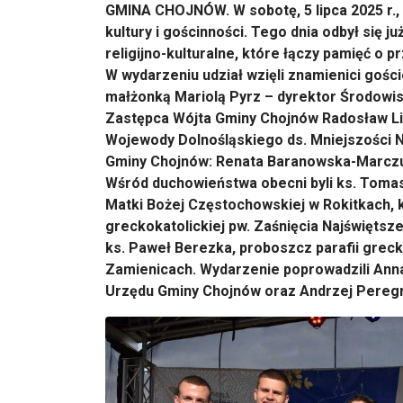
GMINA CHOJNÓW. W sobotę, 5 lipca 2025 r., 
kultury i gościnności. Tego dnia odbył się
religijno-kulturalne, które łączy pamięć o
W wydarzeniu udział wzięli znamienici gośc
małżonką Mariolą Pyrz – dyrektor Środow
Zastępca Wójta Gminy Chojnów Radosław Li
Wojewody Dolnośląskiego ds. Mniejszości Na
Gminy Chojnów: Renata Baranowska-Marczuk,
Wśród duchowieństwa obecni byli ks. Tomas
Matki Bożej Częstochowskiej w Rokitkach, k
greckokatolickiej pw. Zaśnięcia Najświętsz
ks. Paweł Berezka, proboszcz parafii greck
Zamienicach. Wydarzenie poprowadzili Anna
Urzędu Gminy Chojnów oraz Andrzej Pereg