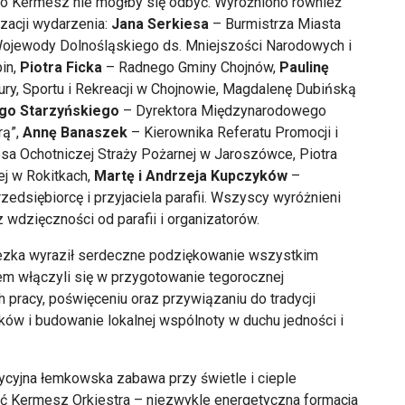
ego Kermesz nie mógłby się odbyć. Wyróżniono również
lizacji wydarzenia:
Jana Serkiesa
– Burmistrza Miasta
ojewody Dolnośląskiego ds. Mniejszości Narodowych i
in,
Piotra Ficka
– Radnego Gminy Chojnów,
Paulinę
ury, Sportu i Rekreacji w Chojnowie, Magdalenę Dubińską
go Starzyńskiego
– Dyrektora Międzynarodowego
rą”,
Annę Banaszek
– Kierownika Referatu Promocji i
a Ochotniczej Straży Pożarnej w Jaroszówce, Piotra
j w Rokitkach,
Martę i Andrzeja Kupczyków
–
zedsiębiorcę i przyjaciela parafii. Wszyscy wyróżnieni
 wdzięczności od parafii i organizatorów.
ezka wyraził serdeczne podziękowanie wszystkim
em włączyli się w przygotowanie tegorocznej
ch pracy, poświęceniu oraz przywiązaniu do tradycji
ów i budowanie lokalnej wspólnoty w duchu jedności i
ycyjna łemkowska zabawa przy świetle i cieple
ść Kermesz Orkiestra – niezwykle energetyczna formacja