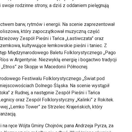
i swoje rodzinne strony, a dziś z oddaniem pielęgnują
ctwem barw, rytmów i energii. Na scenie zaprezentował
 Goliszowa, który zapoczątkował muzyczną część
zieżowy Zespół Pieśni i Tańca „Łastiwczata” oraz
rzemkowa, kultywujące łemkowskie pieśni i taniec. Z
stęp Międzynarodowego Baletu Folklorystycznego „Pago
 Ríos w Argentynie. Niezwykłą energię i bogactwo tradycji
 „Etnos” ze Skopje w Macedonii Północnej.
rodowego Festiwalu Folklorystycznego „Świat pod
 miejscowościach Dolnego Śląska. Na scenie wystąpił
ka” z Rudnej, a następnie Zespół Pieśni i Tańca
gnicy oraz Zespół Folklorystyczny „Kalinki” z Rokitek.
lowej „Lemko Tower” ze Strzelec Krajeńskich, który
anżacją.
 na ręce Wójta Gminy Chojnów, pana Andrzeja Pyrza, za