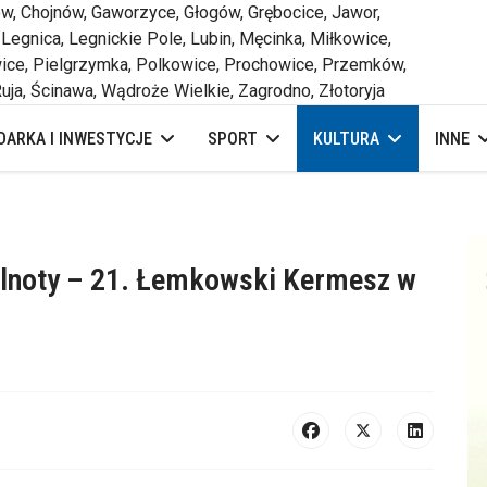
 Chojnów, Gaworzyce, Głogów, Grębocice, Jawor,
 Legnica, Legnickie Pole, Lubin, Męcinka, Miłkowice,
ce, Pielgrzymka, Polkowice, Prochowice, Przemków,
uja, Ścinawa, Wądroże Wielkie, Zagrodno, Złotoryja
ARKA I INWESTYCJE
SPORT
KULTURA
INNE
pólnoty – 21. Łemkowski Kermesz w