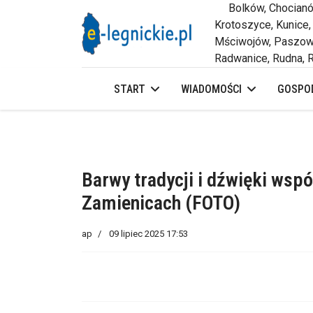
Bolków, Chocianów,
Krotoszyce, Kunice,
Mściwojów, Paszowi
Radwanice, Rudna, R
START
WIADOMOŚCI
GOSPOD
Barwy tradycji i dźwięki ws
Zamienicach (FOTO)
ap
09 lipiec 2025 17:53