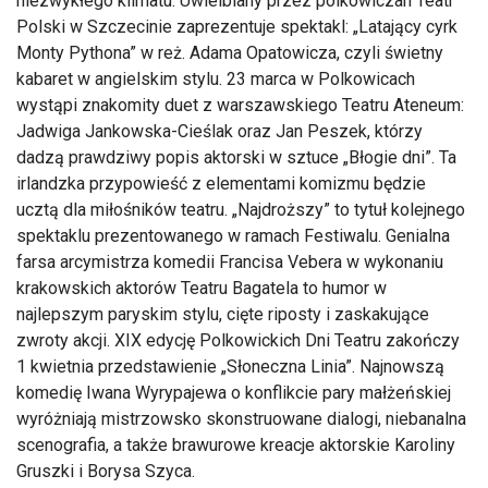
niezwykłego klimatu. Uwielbiany przez polkowiczan Teatr
Polski w Szczecinie zaprezentuje spektakl: „Latający cyrk
Monty Pythona” w reż. Adama Opatowicza, czyli świetny
kabaret w angielskim stylu. 23 marca w Polkowicach
wystąpi znakomity duet z warszawskiego Teatru Ateneum:
Jadwiga Jankowska-Cieślak oraz Jan Peszek, którzy
dadzą prawdziwy popis aktorski w sztuce „Błogie dni”. Ta
irlandzka przypowieść z elementami komizmu będzie
ucztą dla miłośników teatru. „Najdroższy” to tytuł kolejnego
spektaklu prezentowanego w ramach Festiwalu. Genialna
farsa arcymistrza komedii Francisa Vebera w wykonaniu
krakowskich aktorów Teatru Bagatela to humor w
najlepszym paryskim stylu, cięte riposty i zaskakujące
zwroty akcji. XIX edycję Polkowickich Dni Teatru zakończy
1 kwietnia przedstawienie „Słoneczna Linia”. Najnowszą
komedię Iwana Wyrypajewa o konflikcie pary małżeńskiej
wyróżniają mistrzowsko skonstruowane dialogi, niebanalna
scenografia, a także brawurowe kreacje aktorskie Karoliny
Gruszki i Borysa Szyca.