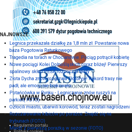
NAJNOWSZE:
Legnica przekazała działkę za 1,8 mln zł. Powstanie nowa
baza Pogotowia Ratunkowego
Tragedia na torach w Chocianowie. Pociąg potrącił kobietę
Nowe pociągi Kolei Dolnośląskich coraz bliżej! Pierwszy
spalinowy skład PESA rozpoczął testy
Złota Dycha znów rozgrzała Złotoryję! Rekord trasy nie
padł, ale emocji nie brakowało
Potańcówka w Rynku - Legniczanie znów ruszyli na
parkiet( FOTO)
Ozłocili miasto, ubarwili korowód, teraz zostali nagrodzeni
Rozczarowanie kibiców po porażce. Znajdź się na
trybunach (FOTO)
Regulamin portalu
Miedź z pierwszą porażką w sezonie (FOTO)
Polityka cookies