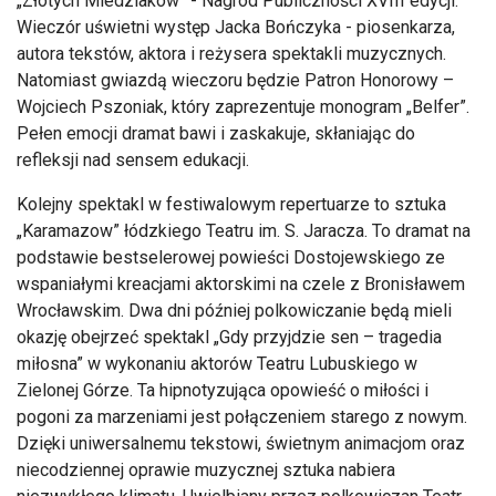
„Złotych Miedziaków” - Nagród Publiczności XVIII edycji.
Wieczór uświetni występ Jacka Bończyka - piosenkarza,
autora tekstów, aktora i reżysera spektakli muzycznych.
Natomiast gwiazdą wieczoru będzie Patron Honorowy –
Wojciech Pszoniak, który zaprezentuje monogram „Belfer”.
Pełen emocji dramat bawi i zaskakuje, skłaniając do
refleksji nad sensem edukacji.
Kolejny spektakl w festiwalowym repertuarze to sztuka
„Karamazow” łódzkiego Teatru im. S. Jaracza. To dramat na
podstawie bestselerowej powieści Dostojewskiego ze
wspaniałymi kreacjami aktorskimi na czele z Bronisławem
Wrocławskim. Dwa dni później polkowiczanie będą mieli
okazję obejrzeć spektakl „Gdy przyjdzie sen – tragedia
miłosna” w wykonaniu aktorów Teatru Lubuskiego w
Zielonej Górze. Ta hipnotyzująca opowieść o miłości i
pogoni za marzeniami jest połączeniem starego z nowym.
Dzięki uniwersalnemu tekstowi, świetnym animacjom oraz
niecodziennej oprawie muzycznej sztuka nabiera