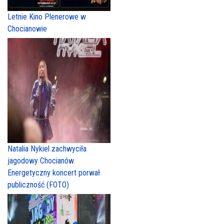
Letnie Kino Plenerowe w
Chocianowie
Natalia Nykiel zachwyciła
jagodowy Chocianów.
Energetyczny koncert porwał
publiczność (FOTO)