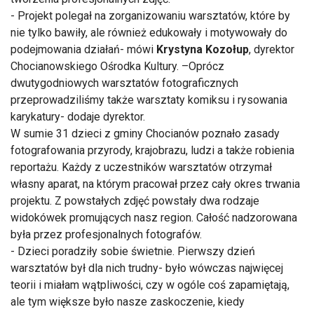
- Projekt polegał na zorganizowaniu warsztatów, które by
nie tylko bawiły, ale również edukowały i motywowały do
podejmowania działań- mówi
Krystyna Kozołup
, dyrektor
Chocianowskiego Ośrodka Kultury. –Oprócz
dwutygodniowych warsztatów fotograficznych
przeprowadziliśmy także warsztaty komiksu i rysowania
karykatury- dodaje dyrektor.
W sumie 31 dzieci z gminy Chocianów poznało zasady
fotografowania przyrody, krajobrazu, ludzi a także robienia
reportażu. Każdy z uczestników warsztatów otrzymał
własny aparat, na którym pracował przez cały okres trwania
projektu. Z powstałych zdjęć powstały dwa rodzaje
widokówek promujących nasz region. Całość nadzorowana
była przez profesjonalnych fotografów.
- Dzieci poradziły sobie świetnie. Pierwszy dzień
warsztatów był dla nich trudny- było wówczas najwięcej
teorii i miałam wątpliwości, czy w ogóle coś zapamiętają,
ale tym większe było nasze zaskoczenie, kiedy