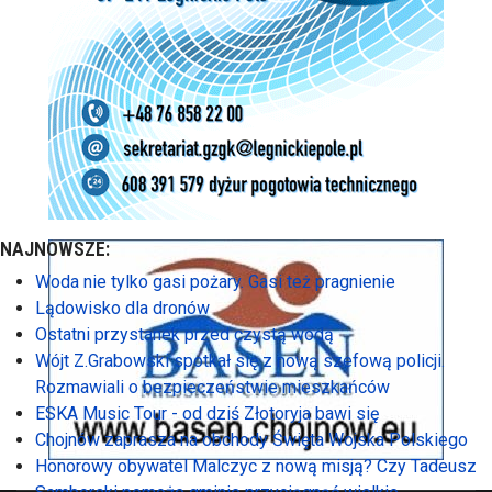
NAJNOWSZE:
Woda nie tylko gasi pożary. Gasi też pragnienie
Lądowisko dla dronów
Ostatni przystanek przed czystą wodą
Wójt Z.Grabowski spotkał się z nową szefową policji.
Rozmawiali o bezpieczeństwie mieszkańców
ESKA Music Tour - od dziś Złotoryja bawi się
Chojnów zaprasza na obchody Święta Wojska Polskiego
Honorowy obywatel Malczyc z nową misją? Czy Tadeusz