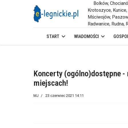
Bolków, Chocianów,
Krotoszyce, Kunice,
Mściwojów, Paszowi
Radwanice, Rudna, R
START
WIADOMOŚCI
GOSPOD
Koncerty (ogólno)dostępne -
miejscach!
MJ
23 czerwiec 2021 14:11