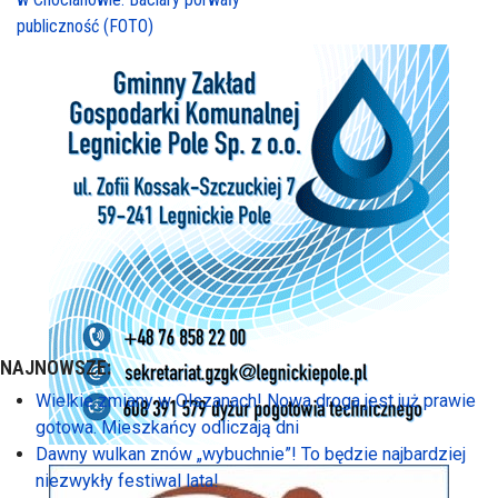
publiczność (FOTO)
NAJNOWSZE:
Wielkie zmiany w Olszanach! Nowa droga jest już prawie
gotowa. Mieszkańcy odliczają dni
Dawny wulkan znów „wybuchnie”! To będzie najbardziej
niezwykły festiwal lata!