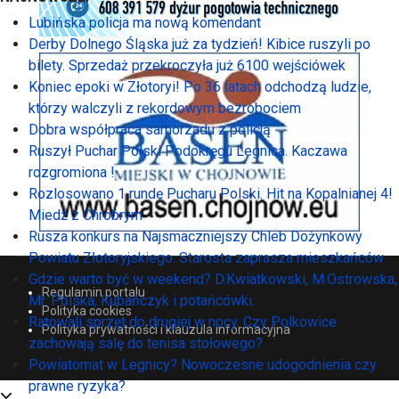
Lubińska policja ma nową komendant
Derby Dolnego Śląska już za tydzień! Kibice ruszyli po
bilety. Sprzedaż przekroczyła już 6100 wejściówek
Koniec epoki w Złotoryi! Po 36 latach odchodzą ludzie,
którzy walczyli z rekordowym bezrobociem
Dobra współpraca samorzadu z policją
Ruszył Puchar Polski Podokręgu Legnica. Kaczawa
rozgromiona !
Rozlosowano 1 rundę Pucharu Polski. Hit na Kopalnianej 4!
Miedź z Chrobrym
Rusza konkurs na Najsmaczniejszy Chleb Dożynkowy
Powiatu Złotoryjskiego. Starosta zaprasza mieszkańców
Gdzie warto być w weekend? D.Kwiatkowski, M.Ostrowska,
Regulamin portalu
Mr. Polska, Kubańczyk i potańcówki.
Polityka cookies
Ratowali sprzęt do drugiej w nocy. Czy Polkowice
Polityka prywatności i klauzula informacyjna
zachowają salę do tenisa stołowego?
Powiatomat w Legnicy? Nowoczesne udogodnienia czy
prawne ryzyka?