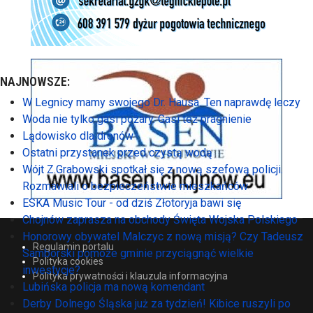
NAJNOWSZE:
W Legnicy mamy swojego Dr. Hausa. Ten naprawdę leczy
Woda nie tylko gasi pożary. Gasi też pragnienie
Lądowisko dla dronów
Ostatni przystanek przed czystą wodą
Wójt Z.Grabowski spotkał się z nową szefową policji.
Rozmawiali o bezpieczeństwie mieszkańców
ESKA Music Tour - od dziś Złotoryja bawi się
Chojnów zaprasza na obchody Święta Wojska Polskiego
Honorowy obywatel Malczyc z nową misją? Czy Tadeusz
Regulamin portalu
Samborski pomoże gminie przyciągnąć wielkie
Polityka cookies
inwestycje?
Polityka prywatności i klauzula informacyjna
Lubińska policja ma nową komendant
Derby Dolnego Śląska już za tydzień! Kibice ruszyli po