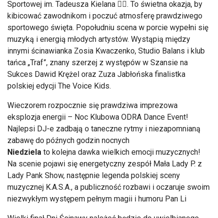
Sportowej im. Tadeusza Kielana 🚴‍♂️. To świetna okazja, by
kibicować zawodnikom i poczuć atmosferę prawdziwego
sportowego święta. Popołudniu scena w porcie wypełni się
muzyką i energią młodych artystów. Wystąpią między
innymi ścinawianka Zosia Kwaczenko, Studio Balans i klub
tańca „Traf”, znany szerzej z występów w Szansie na
Sukces Dawid Krężel oraz Zuza Jabłońska finalistka
polskiej edycji The Voice Kids.
Wieczorem rozpocznie się prawdziwa imprezowa
eksplozja energii – Noc Klubowa ODRA Dance Event!
Najlepsi DJ-e zadbają o taneczne rytmy i niezapomnianą
zabawę do późnych godzin nocnych
Niedziela
to kolejna dawka wielkich emocji muzycznych!
Na scenie pojawi się energetyczny zespół Mała Lady P. z
Lady Pank Show, następnie legenda polskiej sceny
muzycznej K.A.S.A., a publiczność rozbawi i oczaruje swoim
niezwykłym występem pełnym magii i humoru Pan Li