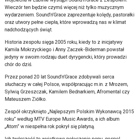
Wieczór ten będzie czymś więcej niż tylko muzycznym
wydarzeniem. Sound’n’Grace zaprezentuje kolędy, pastorałki
oraz utwory pełne ciepła, które wprowadzą nas w klimat
nadchodzących świąt.
Historia zespołu sięga 2005 roku, kiedy to z inicjatywy
Kamila Mokrzyckiego i Anny Zaczek-Biderman powstał
jedyny w swoim rodzaju duet dyrygencki, który prowadzi
chór do dziś.
Przez ponad 20 lat Sound’n’Grace zdobywali serca
słuchaczy w całej Polsce, współpracując m.in. z Mrozem,
Sylwią Grzeszczak, Kamilem Bednarkiem, Afromental czy
Mateuszem Ziółko.
Zespół okrzyknięto „Najlepszym Polskim Wykonawcą 2015
roku” według MTV Europe Music Awards, a ich album
„Atom” w niespełna rok pokrył się platyną.
Ich twórczość to wyjątkowe połączenie popu, gospel,