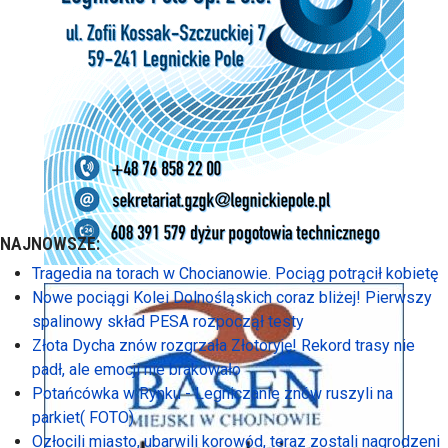
NAJNOWSZE:
Tragedia na torach w Chocianowie. Pociąg potrącił kobietę
Nowe pociągi Kolei Dolnośląskich coraz bliżej! Pierwszy
spalinowy skład PESA rozpoczął testy
Złota Dycha znów rozgrzała Złotoryję! Rekord trasy nie
padł, ale emocji nie brakowało
Potańcówka w Rynku - Legniczanie znów ruszyli na
parkiet( FOTO)
Ozłocili miasto, ubarwili korowód, teraz zostali nagrodzeni