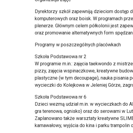
Dyrektorzy szkół zapewniją dzieciom dostęp do
komputerowych oraz boisk. W programach przew
plenerze. Głównym celem półkolonii jest zap
oraz promowanie alternatywnych form spędzan
Programy w poszczególnych placówkach
Szkoła Podstawowa nr 2
W programie m.in.: zajęcia taekwondo z mistrz
pizzy, zajęcia wspinaczkowe, kreatywne budo
plastyczne (w tym decoupage), nauka pisania 
wycieczki do Kolejkowa w Jeleniej Górze, zagr
Szkoła Podstawowa nr 6
Dzieci wezmą udział m.in. w wycieczkach do Al
gra terenowa, ognisko) oraz do serowarni w Lut
Zaplanowano także warsztaty kreatywne SLIME,
karnawałowy, wyjścia do kina i parku trampolin