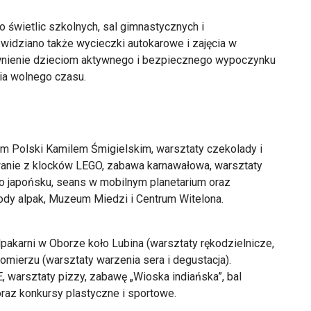
 świetlic szkolnych, sal gimnastycznych i
idziano także wycieczki autokarowe i zajęcia w
ewnienie dzieciom aktywnego i bezpiecznego wypoczynku
ia wolnego czasu.
em Polski Kamilem Śmigielskim, warsztaty czekolady i
wanie z klocków LEGO, zabawa karnawałowa, warsztaty
po japońsku, seans w mobilnym planetarium oraz
ody alpak, Muzeum Miedzi i Centrum Witelona.
pakarni w Oborze koło Lubina (warsztaty rękodzielnicze,
omierzu (warsztaty warzenia sera i degustacja).
 warsztaty pizzy, zabawę „Wioska indiańska”, bal
 oraz konkursy plastyczne i sportowe.