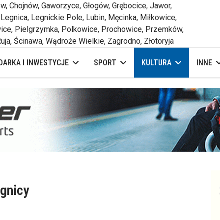
 Chojnów, Gaworzyce, Głogów, Grębocice, Jawor,
 Legnica, Legnickie Pole, Lubin, Męcinka, Miłkowice,
ce, Pielgrzymka, Polkowice, Prochowice, Przemków,
uja, Ścinawa, Wądroże Wielkie, Zagrodno, Złotoryja
ARKA I INWESTYCJE
SPORT
KULTURA
INNE
gnicy