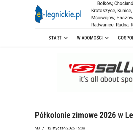
Bolków, Chocianów,
Krotoszyce, Kunice,
Mściwojów, Paszowi
Radwanice, Rudna, R
START
WIADOMOŚCI
GOSPOD
Półkolonie zimowe 2026 w Le
MJ
12 styczeń 2026 15:08