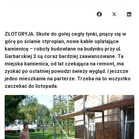
ZŁOTORYJA.
Skute do go
łej cegły tynki, pnący się w
g
ór
ę po ścianie styropian, nowe kable oplatające
kamienicę
– roboty budowlane na budynku przy ul.
Garbarskiej 2 s
ą coraz bardziej zaawansowane. Ta
miejska kamienica, od lat czekająca na remont, ma
zyskać po ostatniej powodzi świeży wygląd. I jeszcze
jedno mieszkanie na parterze. Trzeba na to wszystko
zaczekać do listopada.