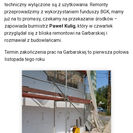
techniczny wyłączone są z użytkowania. Remonty
przeprowadzimy z wykorzystaniem funduszy BGK, mamy
już na to promesy, czekamy na przekazanie środk
ów
–
zapowiada burmistrz
Pawe
ł Kulig
, kt
óry w czwartek
przygl
ądał się z bliska remontowi na Garbarskiej i
rozmawiał z budowlańcami.
Termin zakończenia prac na Garbarskiej to pierwsza połowa
listopada tego roku.