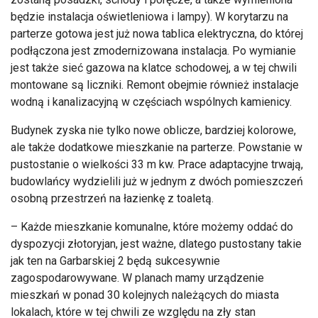
będzie instalacja oświetleniowa i lampy). W korytarzu na
parterze gotowa jest już nowa tablica elektryczna, do kt
órej
pod
łączona jest zmodernizowana instalacja. Po wymianie
jest także sieć gazowa na klatce schodowej, a w tej chwili
montowane są liczniki. Remont obejmie r
ównie
ż instalacje
wodną i kanalizacyjną w częściach wsp
ólnych kamienicy.
Budynek zyska nie tylko nowe oblicze, bardziej kolorowe,
ale tak
że dodatkowe mieszkanie na parterze. Powstanie w
pustostanie o wielkości 33 m kw. Prace adaptacyjne trwają,
budowlańcy wydzielili już w jednym z dw
óch pomieszcze
ń
osobną przestrzeń na łazienkę z toaletą.
– Ka
żde mieszkanie komunalne, kt
óre mo
żemy oddać do
dyspozycji złotoryjan, jest ważne, dlatego pustostany takie
jak ten na Garbarskiej 2 będą sukcesywnie
zagospodarowywane. W planach mamy urządzenie
mieszkań w ponad 30 kolejnych należących do miasta
lokalach, kt
óre w tej chwili ze wzgl
ędu na zły stan