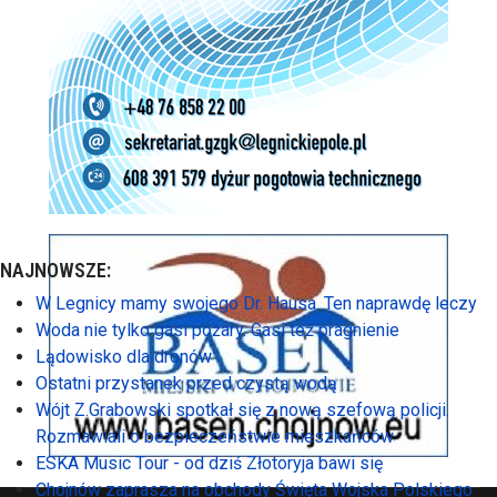
NAJNOWSZE:
W Legnicy mamy swojego Dr. Hausa. Ten naprawdę leczy
Woda nie tylko gasi pożary. Gasi też pragnienie
Lądowisko dla dronów
Ostatni przystanek przed czystą wodą
Wójt Z.Grabowski spotkał się z nową szefową policji.
Rozmawiali o bezpieczeństwie mieszkańców
ESKA Music Tour - od dziś Złotoryja bawi się
Chojnów zaprasza na obchody Święta Wojska Polskiego