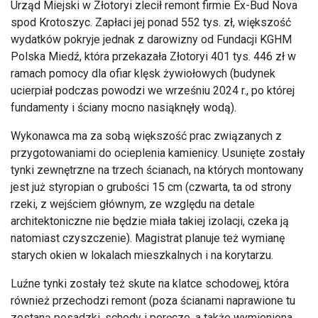
Urząd Miejski w Złotoryi zlecił remont firmie Ex-Bud Nova
spod Krotoszyc. Zapłaci jej ponad 552
tys
. zł, większość
wydatk
ów pokryje jednak z darowizny od Fundacji KGHM
Polska Mied
ź, kt
óra przekaza
ła Złotoryi 401
tys
. 446 zł w
ramach pomocy dla ofiar klęsk żywiołowych (budynek
ucierpiał podczas powodzi we wrześniu 2024 r., po kt
órej
fundamenty i
ściany mocno nasiąknęły wodą).
Wykonawca ma za sobą większość prac związanych z
przygotowaniami do ocieplenia kamienicy. Usunięte zostały
tynki zewnętrzne na trzech ścianach, na kt
órych montowany
jest ju
ż styropian o grubości 15 cm (czwarta, ta od strony
rzeki, z wejściem gł
ównym, ze wzgl
ędu na detale
architektoniczne nie będzie miała takiej izolacji, czeka ją
natomiast czyszczenie). Magistrat planuje też wymianę
starych okien w lokalach mieszkalnych i na korytarzu.
Luźne tynki zostały też skute na klatce schodowej, kt
óra
równie
ż przechodzi remont (poza ścianami naprawione tu
zostaną posadzki, schody i poręcze, a także wymieniona