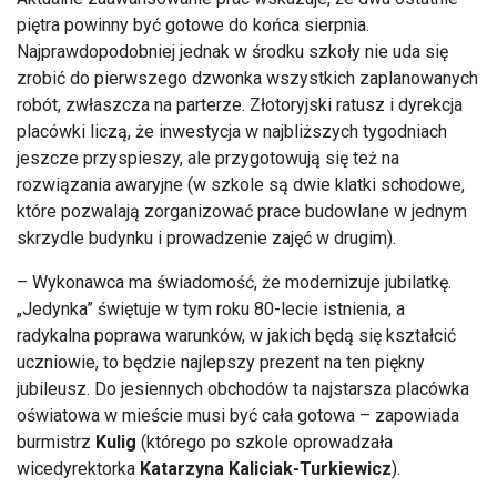
piętra powinny być gotowe do końca sierpnia.
Najprawdopodobniej jednak w środku szkoły nie uda się
zrobić do pierwszego dzwonka wszystkich zaplanowanych
rob
ót, zw
łaszcza na parterze. Złotoryjski ratusz i dyrekcja
plac
ówki licz
ą, że inwestycja w najbliższych tygodniach
jeszcze przyspieszy, ale przygotowują się też na
rozwiązania awaryjne (w szkole są dwie klatki schodowe,
kt
óre pozwalaj
ą zorganizować prace budowlane w jednym
skrzydle budynku i prowadzenie zajęć w drugim).
– Wykonawca ma
świadomość, że modernizuje jubilatkę.
„Jedynka”
świętuje w tym roku 80-lecie istnienia, a
radykalna poprawa warunk
ów, w jakich b
ędą się kształcić
uczniowie, to będzie najlepszy prezent na ten piękny
jubileusz. Do jesiennych obchod
ów ta najstarsza placówka
o
światowa w mieście musi być cała gotowa
– zapowiada
burmistrz
Kulig
(kt
órego po szkole oprowadza
ła
wicedyrektorka
Katarzyna Kaliciak-Turkiewicz
).