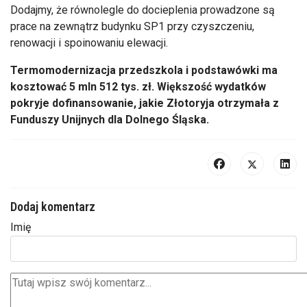
Dodajmy, że r
ównolegle do docieplenia prowadzone s
ą
prace na zewnątrz budynku SP1 przy czyszczeniu,
renowacji i spoinowaniu elewacji.
Termomodernizacja przedszkola i podstaw
ówki ma
kosztowa
ć 5 mln 512
tys
. zł. Większość wydatk
ów
pokryje dofinansowanie, jakie Z
łotoryja otrzymała z
Funduszy Unijnych dla Dolnego Śląska.
Dodaj komentarz
Imię