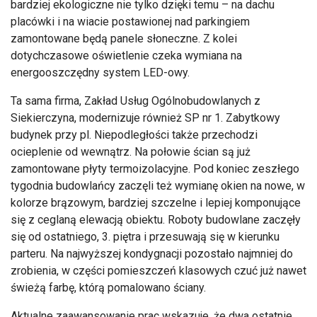
bardziej ekologiczne nie tylko dzięki temu
– na dachu
plac
ówki i na wiacie postawionej nad parkingiem
zamontowane b
ędą panele słoneczne. Z kolei
dotychczasowe oświetlenie czeka wymiana na
energooszczędny system LED-
owy
.
Ta sama firma, Zakład Usług Og
ólnobudowlanych z
Siekierczyna, modernizuje równie
ż SP nr 1. Zabytkowy
budynek przy pl. Niepodległości także przechodzi
ocieplenie od wewnątrz. Na połowie ścian są już
zamontowane płyty termoizolacyjne. Pod koniec zeszłego
tygodnia budowlańcy zaczęli też wymianę okien na nowe, w
kolorze brązowym, bardziej szczelne i lepiej komponujące
się z ceglaną elewacją obiektu. Roboty budowlane zaczęły
się od ostatniego, 3. piętra i przesuwają się w kierunku
parteru. Na najwyższej kondygnacji pozostało najmniej do
zrobienia, w części pomieszczeń klasowych czuć już nawet
świeżą farbę, kt
ór
ą pomalowano ściany.
Aktualne zaawansowanie prac wskazuje, że dwa ostatnie