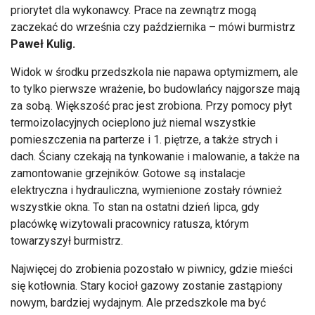
priorytet dla wykonawcy. Prace na zewnątrz mogą
zaczekać do września czy października
– m
ówi burmistrz
Pawe
ł Kulig.
Widok w środku przedszkola nie napawa optymizmem, ale
to tylko pierwsze wrażenie, bo budowlańcy najgorsze mają
za sobą. Większość prac jest zrobiona. Przy pomocy płyt
termoizolacyjnych ocieplono już niemal wszystkie
pomieszczenia na parterze i 1. piętrze, a także strych i
dach. Ściany czekają na tynkowanie i malowanie, a także na
zamontowanie grzejnik
ów. Gotowe s
ą instalacje
elektryczna i hydrauliczna, wymienione zostały r
ównie
ż
wszystkie okna. To stan na ostatni dzień lipca, gdy
plac
ówk
ę wizytowali pracownicy ratusza, kt
órym
towarzyszy
ł burmistrz.
Najwięcej do zrobienia pozostało w piwnicy, gdzie mieści
się kotłownia. Stary kocioł gazowy zostanie zastąpiony
nowym, bardziej wydajnym. Ale przedszkole ma być