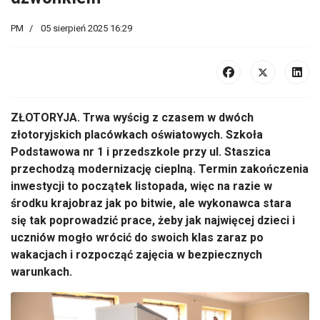
PM
05 sierpień 2025 16:29
ZŁOTORYJA.
Trwa wy
ścig z czasem w dw
óch
z
łotoryjskich plac
ówkach o
światowych. Szkoła
Podstawowa nr 1 i przedszkole przy ul. Staszica
przechodzą modernizację cieplną. Termin zakończenia
inwestycji to początek listopada, więc na razie w
środku krajobraz jak po bitwie, ale wykonawca stara
się tak poprowadzić prace, żeby jak najwięcej dzieci i
uczni
ów mog
ło wr
óci
ć do swoich klas zaraz po
wakacjach i rozpocząć zajęcia w bezpiecznych
warunkach.