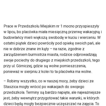
Prace w Przedszkolu Miejskim nr 1 mocno przyspieszyły
w lipcu, bo plac
ówka mia
ła miesięczną przerwę wakacyjną i
budowlańcy mieli większą swobodę w kuciu i wierceniu. W
ostatni piątek dzieci powr
óci
ły pod opiekę swoich pań, ale
nie w dobrze znane im kąty
– na razie, zgodnie z
zarz
ądzeniem burmistrza miasta, rodzice odprowadzają
swoje pociechy do drugiego z miejskich przedszkoli, tego
przy ul. G
órniczej, gdzie s
ą wolne pomieszczenia,
ponieważ w sierpniu z kolei to ta plac
ówka ma wolne.
– Robimy wszystko, co w naszej mocy,
żeby dzieci ze
Staszica mogły wr
óci
ć po wakacjach do swojego
przedszkola. Terminy są bardzo napięte, ale najważniejsze
jest, żeby wewnątrz przygotować takie warunki, w kt
órych
dzieci b
ędą mogły bezpiecznie uczęszczać na zajęcia. To