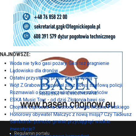
NAJNOWSZE:
Woda nie tylko gasi pożary. Gasi też pragnienie
Lądowisko dla dronów
Ostatni przystanek przed czystą wodą
Wójt Z.Grabowski spotkał się z nową szefową policji.
Rozmawiali o bezpieczeństwie mieszkańców
ESKA Music Tour - od dziś Złotoryja bawi się
Chojnów zaprasza na obchody Święta Wojska Polskiego
Honorowy obywatel Malczyc z nową misją? Czy Tadeusz
Samborski pomoże gminie przyciągnąć wielkie
inwestycje?
Regulamin portalu