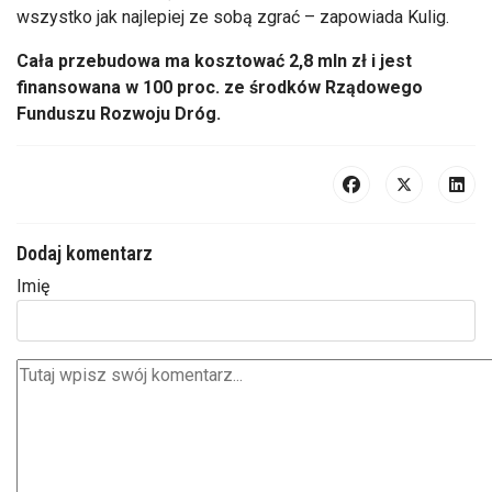
wszystko jak najlepiej ze sobą zgrać
– zapowiada Kulig.
Ca
ła przebudowa ma kosztować 2,8 mln zł i jest
finansowana w 100 proc. ze środk
ów Rz
ądowego
Funduszu Rozwoju Dr
óg.
Dodaj komentarz
Imię