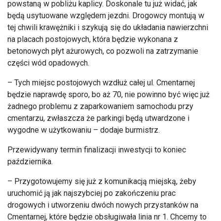
powstan
ą w pobliżu kaplicy. Doskonale tu już widać, jak
będą usytuowane względem jezdni. Drogowcy montują w
tej chwili krawężniki i szykują się do układania nawierzchni
na placach postojowych, kt
óra b
ędzie wykonana z
betonowych płyt ażurowych, co pozwoli na zatrzymanie
części w
ód opadowych.
– Tych miejsc postojowych wzd
łuż całej ul. Cmentarnej
będzie naprawdę sporo, bo aż 70, nie powinno być więc już
żadnego problemu z zaparkowaniem samochodu przy
cmentarzu, zwłaszcza że parkingi będą utwardzone i
wygodne w użytkowaniu
– dodaje burmistrz.
Przewidywany termin finalizacji inwestycji to koniec
pa
ździernika.
– Przygotowujemy si
ę już z komunikacją miejską, żeby
uruchomić ją jak najszybciej po zakończeniu prac
drogowych i utworzeniu dw
óch nowych przystanków na
Cmentarnej, które b
ędzie obsługiwała linia nr 1. Chcemy to