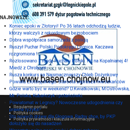
NAJNOWSZE:
Koniec epoki w Złotoryi! Po 36 latach odchodzą ludzie,
którzy walczyli z rekordowym bezrobociem
Dobra współpraca samorzadu z policją
Ruszył Puchar Polski Podokręgu Legnica. Kaczawa
rozgromiona !
Rozlosowano 1 rundę Pucharu Polski. Hit na Kopalnianej 4!
Miedź z Chrobrym
Rusza konkurs na Najsmaczniejszy Chleb Dożynkowy
Powiatu Złotoryjskiego. Starosta zaprasza mieszkańców
Gdzie warto być w weekend? D.Kwiatkowski, M.Ostrowska,
Mr. Polska, Kubańczyk i potańcówki.
Powiatomat w Legnicy? Nowoczesne udogodnienia czy
Regulamin portalu
prawne ryzyka?
Polityka cookies
Sto nowych drzew dla Głogowa. Radny chce, by PKP
Polityka prywatności i klauzula informacyjna
dołożyło się do nasadzeń