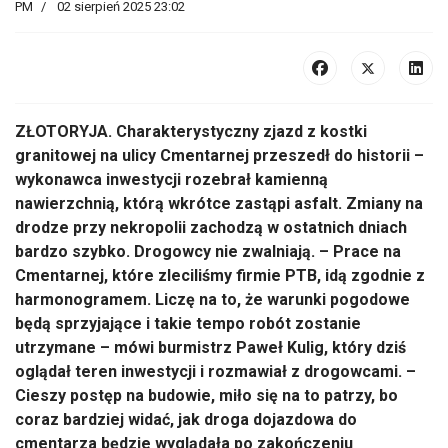
PM
02 sierpień 2025 23:02
ZŁOTORYJA.
Charakterystyczny zjazd z kostki
granitowej na ulicy Cmentarnej przeszed
ł do historii
–
wykonawca inwestycji rozebra
ł kamienną
nawierzchnią, kt
ór
ą wkr
ótce zast
ąpi asfalt. Zmiany na
drodze przy nekropolii zachodzą w ostatnich dniach
bardzo szybko. Drogowcy nie zwalniają.
– Prace na
Cmentarnej, kt
óre zlecili
śmy firmie PTB, idą zgodnie z
harmonogramem. Liczę na to, że warunki pogodowe
będą sprzyjające i takie tempo rob
ót zostanie
utrzymane
– m
ówi burmistrz Pawe
ł Kulig, kt
óry dzi
ś
oglądał teren inwestycji i rozmawiał z drogowcami.
–
Cieszy post
ęp na budowie, miło się na to patrzy, bo
coraz bardziej widać, jak droga dojazdowa do
cmentarza będzie wyglądała po zakończeniu