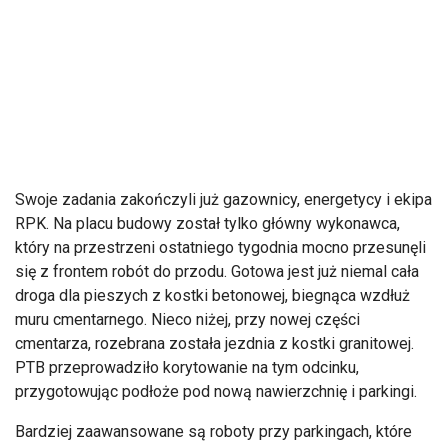
Swoje zadania zakończyli już gazownicy, energetycy i ekipa
RPK. Na placu budowy został tylko gł
ówny wykonawca,
który na przestrzeni ostatniego tygodnia mocno przesun
ęli
się z frontem rob
ót do przodu. Gotowa jest ju
ż niemal cała
droga dla pieszych z kostki betonowej, biegnąca wzdłuż
muru cmentarnego. Nieco niżej, przy nowej części
cmentarza, rozebrana została jezdnia z kostki granitowej.
PTB przeprowadziło korytowanie na tym odcinku,
przygotowując podłoże pod nową nawierzchnię i parkingi.
Bardziej zaawansowane są roboty przy parkingach, kt
óre