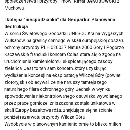
społeczeństwa i przyrody - mówi
Rafał JAKUBOWSKi
z
Muchowa.
I kolejna "niespodzianka" dla Geoparku: Planowana
destrukcja
W sercu Światowego Geoparku UNESCO Kraina Wygasłych
Wulkanów, na granicy cennego w skali europejskiej obszaru
ochrony przyrody PLH 020037 Natura 2000 Góry i Pogórze
Kaczawskie francuski koncern Colas stara się o zgodę na
uruchomienie kamieniołomu, eksploatującego zasoby
zieleńca. Jest to ten sam koncern, który uzyskując
wydłużenie koncesji na eksploatację Wilczej Góry (powiat
złotoryjski) obiecywał, że nie naruszy tamtejszego
naturalnego filara ochronnego góry. Jednak w wyniku
spowodowania niekontrolowanego osuwiska wywołanego
przez prace górnicze, zniszczona została unikatowa w
skali Europy bazaltowa róża, znajdująca się na ścianie
poniżej rezerwatu przyrody Wilcza Góra.
Wydobycie w planowanym kamieniołomie to blisko milion