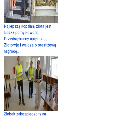
Najlepszą kopalnią złota jest
ludzka pomysłowość.
Przedsiębiorcy upiększają
Złotoryję i walczą o prestiżową
nagrodę...
Żłobek zabezpieczony na