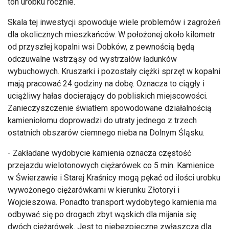
ton urobku rocznie.
Skala tej inwestycji spowoduje wiele problemów i zagrożeń
dla okolicznych mieszkańców. W położonej około kilometr
od przyszłej kopalni wsi Dobków, z pewnością będą
odczuwalne wstrząsy od wystrzałów ładunków
wybuchowych. Kruszarki i pozostały ciężki sprzęt w kopalni
mają pracować 24 godziny na dobę. Oznacza to ciągły i
uciążliwy hałas docierający do pobliskich miejscowości.
Zanieczyszczenie światłem spowodowane działalnością
kamieniołomu doprowadzi do utraty jednego z trzech
ostatnich obszarów ciemnego nieba na Dolnym Śląsku.
- Zakładane wydobycie kamienia oznacza częstość
przejazdu wielotonowych ciężarówek co 5 min. Kamienice
w Świerzawie i Starej Kraśnicy mogą pękać od ilości urobku
wywożonego ciężarówkami w kierunku Złotoryi i
Wojcieszowa. Ponadto transport wydobytego kamienia ma
odbywać się po drogach zbyt wąskich dla mijania się
dwóch ciężarówek. Jest to niebezpieczne zwłaszcza dla