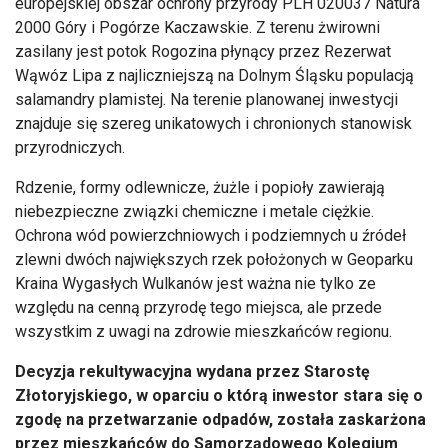
europejskiej obszar ochrony przyrody PLH 020037 Natura
2000 Góry i Pogórze Kaczawskie. Z terenu żwirowni
zasilany jest potok Rogozina płynący przez Rezerwat
Wąwóz Lipa z najliczniejszą na Dolnym Śląsku populacją
salamandry plamistej. Na terenie planowanej inwestycji
znajduje się szereg unikatowych i chronionych stanowisk
przyrodniczych.
Rdzenie, formy odlewnicze, żużle i popioły zawierają
niebezpieczne związki chemiczne i metale ciężkie.
Ochrona wód powierzchniowych i podziemnych u źródeł
zlewni dwóch największych rzek położonych w Geoparku
Kraina Wygasłych Wulkanów jest ważna nie tylko ze
względu na cenną przyrodę tego miejsca, ale przede
wszystkim z uwagi na zdrowie mieszkańców regionu.
Decyzja rekultywacyjna wydana przez Starostę
Złotoryjskiego, w oparciu o którą inwestor stara się o
zgodę na przetwarzanie odpadów, została zaskarżona
przez mieszkańców do Samorządowego Kolegium