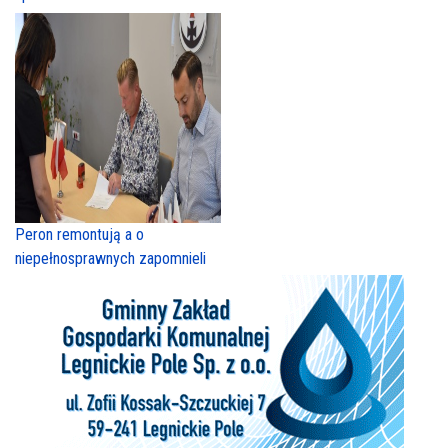
Peron remontują a o
niepełnosprawnych zapomnieli