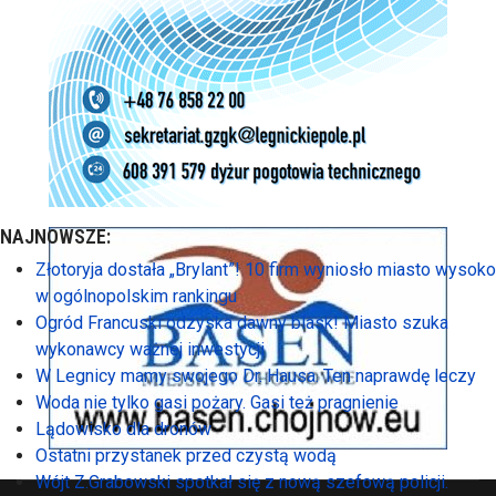
NAJNOWSZE:
Złotoryja dostała „Brylant”! 10 firm wyniosło miasto wysoko
w ogólnopolskim rankingu
Ogród Francuski odzyska dawny blask! Miasto szuka
wykonawcy ważnej inwestycji
W Legnicy mamy swojego Dr. Hausa. Ten naprawdę leczy
Woda nie tylko gasi pożary. Gasi też pragnienie
Lądowisko dla dronów
Ostatni przystanek przed czystą wodą
Wójt Z.Grabowski spotkał się z nową szefową policji.